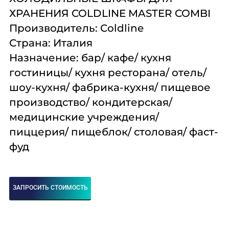
Комплексное
Поставка
Оборудование
ХРАНЕНИЯ COLDLINE MASTER COMBI
оснащение
аксессуаров и
профессиональной
Производитель: Coldline
запасных частей
кухни
Страна: Италия
Назначение: бар/ кафе/ кухня
Подробнее
Подробнее
Подробнее
гостиницы/ кухня ресторана/ отель/
шоу-кухня/ фабрика-кухня/ пищевое
производство/ кондитерская/
медицинские учреждения/
пиццерия/ пищеблок/ столовая/ фаст-
фуд
ЗАПРОСИТЬ СТОИМОСТЬ