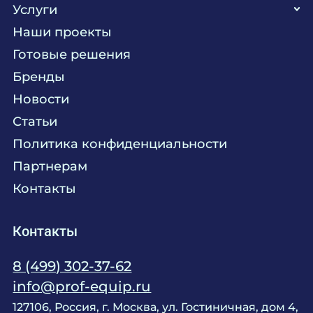
Услуги
Кухня
Наши проекты
Прачечная
Поставка аксессуаров и запасных частей
Готовые решения
Текстиль
Сервисное обслуживание
Бренды
Химия
Консалтинг
Новости
Мебель
Технологическое проектирование
Статьи
Комплексное оснащение
Продажа оборудования
Политика конфиденциальности
Монтажные и пусконаладочные работы
Партнерам
Контакты
Контакты
8 (499) 302-37-62
info@prof-equip.ru
127106, Россия, г. Москва, ул. Гостиничная, дом 4,