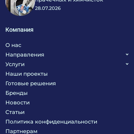
28.07.2026
Компания
О нас
Направления
Услуги
Кухня
Наши проекты
Прачечная
Поставка аксессуаров и запасных частей
Готовые решения
Текстиль
Сервисное обслуживание
Бренды
Химия
Консалтинг
Новости
Мебель
Технологическое проектирование
Статьи
Комплексное оснащение
Продажа оборудования
Политика конфиденциальности
Монтажные и пусконаладочные работы
Партнерам