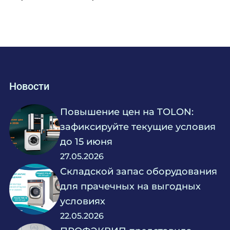
600
620
630
654
700
736
750
755
765
Новости
800
825
Повышение цен на TOLON:
855
900
зафиксируйте текущие условия
940
до 15 июня
947
980
27.05.2026
1000
Складской запас оборудования
1080
для прачечных на выгодных
1100
1133
условиях
1200
22.05.2026
1230
1250