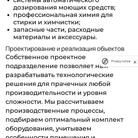
дозирования моющих средств;
Брюки
Верхняя одежда
профессиональная химия для
Крупные изделия
стирки и химчистки;
Мелкие изделия
запасные части, расходные
Полотенца
материалы и аксессуары.
Постельное белье
Рубашки
Проектирование и реализация объектов
Средние изделия
Собственное проектное
Универсальный
Privacy notice
Чехлы
подразделение позволяет нам
разрабатывать технологические
Загрузка, Кг:
решения для прачечных любой
производительности и уровня
5
8
сложности. Мы рассчитываем
10
производственные процессы,
11
12
подбираем оптимальный комплект
14
оборудования, учитываем
15
16
особенности помещения и