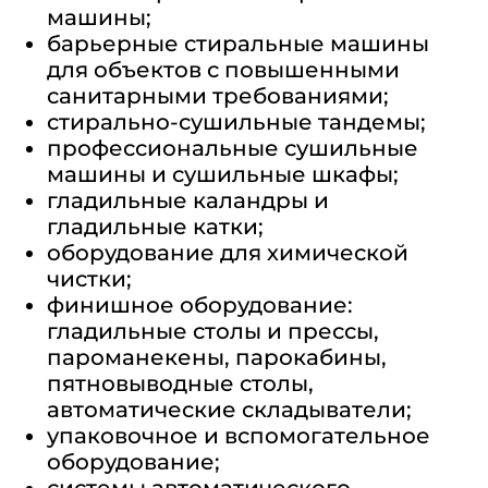
машины;
14-25
15-18
барьерные стиральные машины
15-20
для объектов с повышенными
20
санитарными требованиями;
20-25
стирально-сушильные тандемы;
20-27
профессиональные сушильные
20-30
25-30
машины и сушильные шкафы;
25-35
гладильные каландры и
30-35
гладильные катки;
30-40
оборудование для химической
35-40
чистки;
50
55
финишное оборудование:
60
гладильные столы и прессы,
100
пароманекены, парокабины,
100-380
пятновыводные столы,
200
автоматические складыватели;
–
упаковочное и вспомогательное
Назначение:
оборудование;
системы автоматического