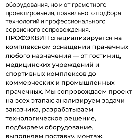
оборудования, но и от грамотного
38
40
проектирования, правильного подбора
40,6
технологий и профессионального
41
сервисного сопровождения.
42
45
ПРОФЭКВИП специализируется на
46
комплексном оснащении прачечных
49
50
любого назначения — от гостиниц,
53
медицинских учреждений и
57
59,3
спортивных комплексов до
60
коммерческих и промышленных
60-70
прачечных. Мы сопровождаем проект
62
63,9
на всех этапах: анализируем задачи
65
заказчика, разрабатываем
68
74
технологическое решение,
80
подбираем оборудование,
82
85
выполняем поставку, монтаж,