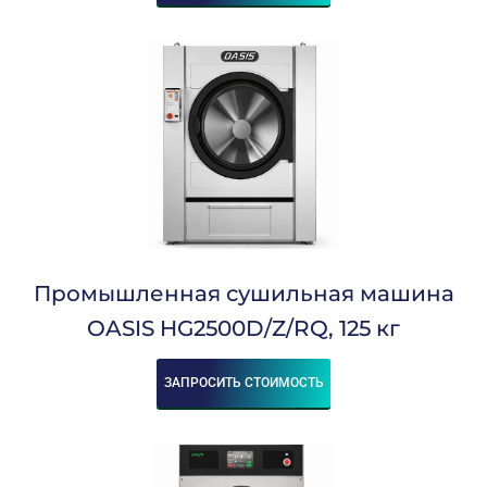
2,6
2,65
2,8
2,9
3
3,1-3,7
3,3
3,4
3,5
3,9
4
4,4
4,9
Промышленная сушильная машина
5
5,1
OASIS HG2500D/Z/RQ, 125 кг
5,2
5,5
5,6
ЗАПРОСИТЬ СТОИМОСТЬ
5,7
5,8
6
6,2