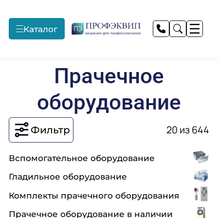
Каталог
Профессиональные
Монтажные и
Прачечное
Прачечное
прачечные
пусконаладочные
оборудование
работы
оборудование
Подробнее
Подробнее
Подробнее
20 из 644
Фильтр
Текстиль для отелей
Продажа
Профессиональный
оборудования
текстиль
Вспомогательное оборудование
Гладильное оборудование
Подробнее
Подробнее
Подробнее
Комплекты прачечного оборудования
Прачечное оборудование в наличии
Предприятия
Технологическое
Запасные части