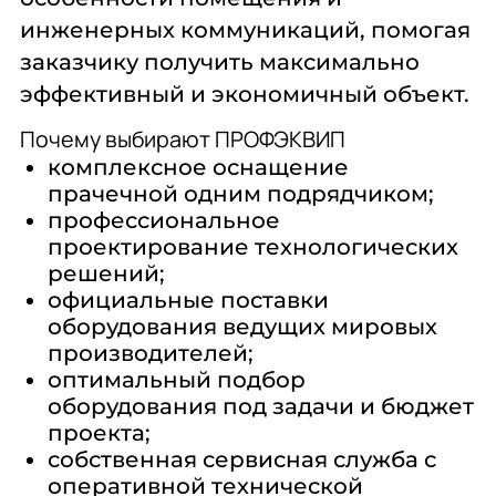
18
инженерных коммуникаций, помогая
20
22
заказчику получить максимально
24
эффективный и экономичный объект.
25
26
Почему выбирают ПРОФЭКВИП
28
комплексное оснащение
30
32
прачечной одним подрядчиком;
35
профессиональное
38
проектирование технологических
40
решений;
45
официальные поставки
50
55
оборудования ведущих мировых
60
производителей;
65
оптимальный подбор
70
оборудования под задачи и бюджет
75
проекта;
80
85
собственная сервисная служба с
90
оперативной технической