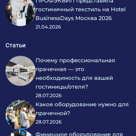
ПРОФЭКВИП представила
1300
гостиничный текстиль на Hotel
1308
1310
BusinessDays Москва 2026
1362
21.04.2026
1450
Глубина Барабана, Мм:
Статьи
1450
Почему профессиональная
330
прачечная — это
351
416
необходимость для вашей
440
гостиницы/отеля?
444
450
28.07.2026
475
Какое оборудование нужно для
490
505
прачечной?
510
28.07.2026
520
524
Финишное оборудование для