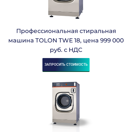
1900
1910
2000
2065
2068
Профессиональная стиральная
2080
2100
машина TOLON TWE 18, цена 999 000
2120
2500
руб. с НДС
2500-4200
2508
ЗАПРОСИТЬ СТОИМОСТЬ
2530
2540
2580
2600
2720
2750
3000
3000-4000
3000-4200
3135
3165
3170