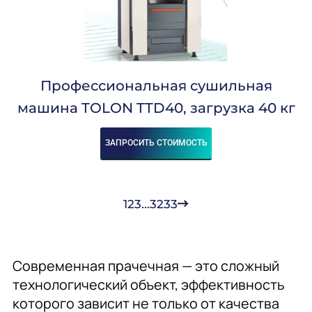
4,7
5
8
9-14
12
13
Профессиональная сушильная
14-25
15
машина TOLON TTD40, загрузка 40 кг
16
20
20,4-24,5
ЗАПРОСИТЬ СТОИМОСТЬ
22,5
25
27
28,6
1
2
3
...
32
33
30
30-35
31,9
32
Современная прачечная — это сложный
33
34
технологический объект, эффективность
35
которого зависит не только от качества
36