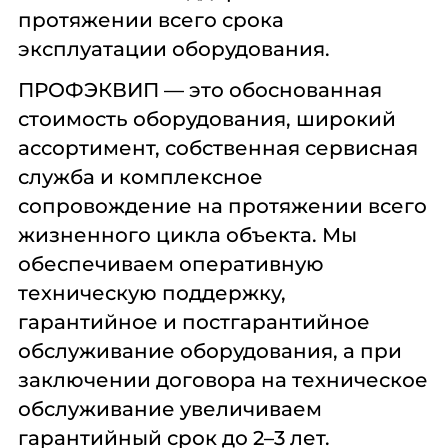
30-35
протяжении всего срока
30-45
эксплуатации оборудования.
37
39
ПРОФЭКВИП — это обоснованная
40
42
стоимость оборудования, широкий
44
ассортимент, собственная сервисная
45
46
служба и комплексное
47
сопровождение на протяжении всего
48
жизненного цикла объекта. Мы
49
50
обеспечиваем оперативную
51
техническую поддержку,
129
гарантийное и постгарантийное
Диаметр Барабана, Мм:
обслуживание оборудования, а при
заключении договора на техническое
452
обслуживание увеличиваем
536
575
гарантийный срок до 2–3 лет.