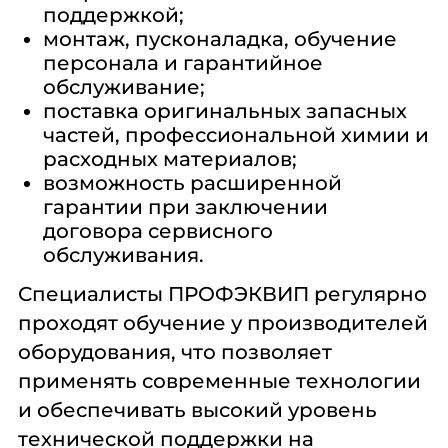
95
поддержкой;
100
монтаж, пусконаладка, обучение
110
персонала и гарантийное
120
125
обслуживание;
140
поставка оригинальных запасных
150
частей, профессиональной химии и
170
расходных материалов;
200
возможность расширенной
230
270
гарантии при заключении
договора сервисного
Полное Время Цикла, Мин:
обслуживания.
Специалисты ПРОФЭКВИП регулярно
16-23
проходят обучение у производителей
19
22
оборудования, что позволяет
23
применять современные технологии
24
25
и обеспечивать высокий уровень
27
технической поддержки на
29