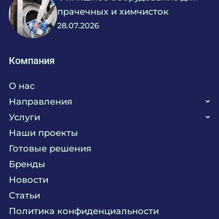
535
550
прачечных и химчисток
557
28.07.2026
560
570
575
580
Компания
598
610
О нас
612
621
Направления
630
Услуги
640
Кухня
663
Наши проекты
680
Прачечная
Поставка аксессуаров и запасных частей
710
Готовые решения
Текстиль
Сервисное обслуживание
720
Бренды
733
Химия
Консалтинг
746
Новости
Мебель
Технологическое проектирование
780
Статьи
800
Комплексное оснащение
Продажа оборудования
816
Политика конфиденциальности
830
Монтажные и пусконаладочные работы