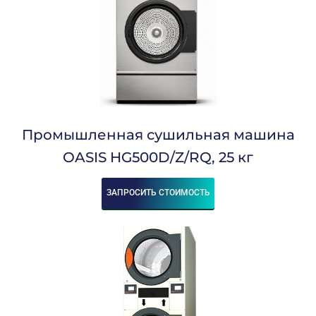
6,5
7
7,2
7,5
7,6
8
8,1
8,4
8,67
9
Промышленная сушильная машина
9,7
OASIS HG500D/Z/RQ, 25 кг
10
10,5
10,8
ЗАПРОСИТЬ СТОИМОСТЬ
11
11,1
12
12,4
12,67
13
13,5
14
14,1