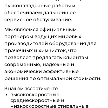
90
пусконаладочные работы и
90-100
100
обеспечиваем дальнейшее
100-120
сервисное обслуживание.
110-130
150-180
Мы являемся официальным
165
185
партнером ведущих мировых
производителей оборудования для
Потребление Пара, Кг/Час:
прачечных и химчисток, что
позволяет предлагать клиентам
2-3
3-4
современные, надежные и
3-5
экономически эффективные
5-10
решения по оптимальной стоимости.
6-8
10-15
В нашем ассортименте
10-20
12-14
высокоскоростные,
12-15
среднескоростные и
12-16
низкоскоростные стиральные
14-18