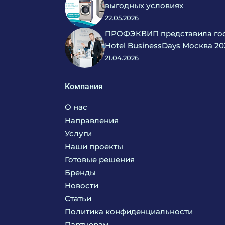
выгодных условиях
22.05.2026
ПРОФЭКВИП представила гос
Hotel BusinessDays Москва 20
21.04.2026
Компания
О нас
Направления
Услуги
Кухня
Наши проекты
Прачечная
Поставка аксессуаров и запасных частей
Готовые решения
Текстиль
Сервисное обслуживание
Бренды
Химия
Консалтинг
Новости
Мебель
Технологическое проектирование
Статьи
Комплексное оснащение
Продажа оборудования
Политика конфиденциальности
Монтажные и пусконаладочные работы
Партнерам