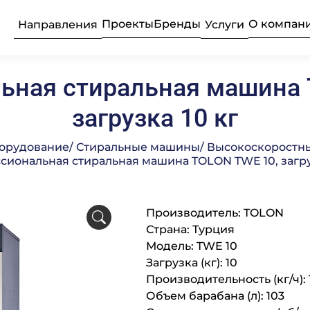
Проекты
Бренды
О компан
Направления
Услуги
ьная стиральная машина 
ьные прачечные
усконаладочные
рудование
Текстиль
Продажа 
Професси
загрузка 10 кг
борудование
/ Стиральные машины
/ Высокоскоростн
Подробнее
Подробнее
Подробнее
сиональная стиральная машина TOLON TWE 10, загру
бщественного
ое
Професси
Консалти
Химия пр
е
Производитель: TOLON
Страна: Турция
Подробнее
Подробнее
Подробнее
луживание
Комплек
Поставка
Оборудо
Модель: TWE 10
частей
професси
Загрузка (кг): 10
Производительность (кг/ч): 
Объем барабана (л): 103
Подробнее
Подробнее
Подробнее