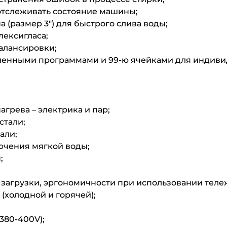
отслеживать состояние машины;
 (размер 3″) для быстрого слива воды;
лексигласа;
алансировки;
вленными программами и 99-ю ячейками для индиви
грева – электрика и пар;
стали;
али;
ючения мягкой воды;
;
загрузки, эргономичности при использовании тележ
(холодной и горячей);
380-400V);