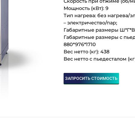
Скорость при отжиме (об/ми
Мощность (кВт): 9
Тип нагрева: без нагрева
– электричество/пар;
Габаритные размеры Ш*Г*В 
Габаритные размеры с пьед
880*976*1710
Вес нетто (кг): 438
Вес нетто с пьедесталом (кг
ЗАПРОСИТЬ СТОИМОСТЬ