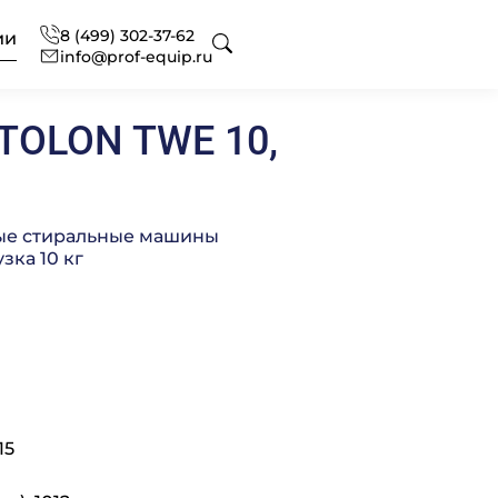
8 (499) 302-37-62
ии
info@prof-equip.ru
TOLON TWE 10,
 для отелей
оборудования
ональный текстиль
ые стиральные машины
зка 10 кг
ональная химия
нг
офессиональная
сное оснащение
 аксессуаров и запасных
вание
ональной кухни
15