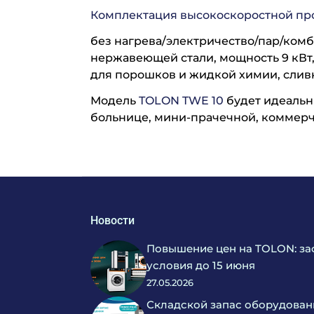
Комплектация высокоскоростной п
без нагрева/электричество/пар/комб
нержавеющей стали, мощность 9 кВт,
для порошков и жидкой химии, слив
Модель
TOLON
TWE
10
будет идеальн
больнице, мини-прачечной, коммерч
Новости
Повышение цен на TOLON: за
условия до 15 июня
27.05.2026
Складской запас оборудован