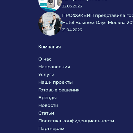
22.05.2026
ПРОФЭКВИП представила гос
Hotel BusinessDays Москва 20
21.04.2026
Компания
О нас
Направления
Услуги
Кухня
Наши проекты
Прачечная
Поставка аксессуаров и запасных частей
Готовые решения
Текстиль
Сервисное обслуживание
Бренды
Химия
Консалтинг
Новости
Мебель
Технологическое проектирование
Статьи
Комплексное оснащение
Продажа оборудования
Политика конфиденциальности
Монтажные и пусконаладочные работы
Партнерам