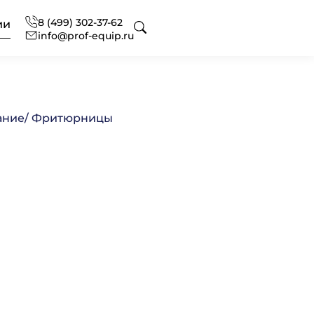
8 (499) 302-37-62
ии
info@prof-equip.ru
 для отелей
оборудования
ональный текстиль
ание
/ Фритюрницы
ональная химия
нг
офессиональная
сное оснащение
 аксессуаров и запасных
вание
ональной кухни