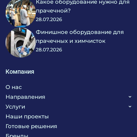
Какое оборудование нужно для
прачечной?
28.07.2026
Финишное оборудование для
прачечных и химчисток
28.07.2026
Компания
О нас
Направления
Услуги
Кухня
Наши проекты
Прачечная
Поставка аксессуаров и запасных частей
Готовые решения
Текстиль
Сервисное обслуживание
Бренды