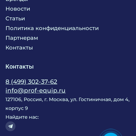
Химия
Консалтинг
Новости
Мебель
Технологическое проектирование
Статьи
Комплексное оснащение
Продажа оборудования
Политика конфиденциальности
Монтажные и пусконаладочные работы
Партнерам
Контакты
Контакты
8 (499) 302-37-62
info@prof-equip.ru
127106, Россия, г. Москва, ул. Гостиничная, дом 4,
корпус 9
Найдите нас: