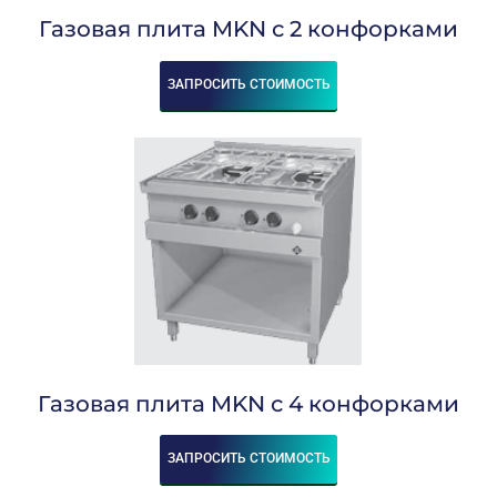
Комплексное
Поставка
Оборудование
Газовая плита MKN с 2 конфорками
оснащение
аксессуаров и
профессиональной
запасных частей
кухни
ЗАПРОСИТЬ СТОИМОСТЬ
Подробнее
Подробнее
Подробнее
Газовая плита MKN с 4 конфорками
ЗАПРОСИТЬ СТОИМОСТЬ