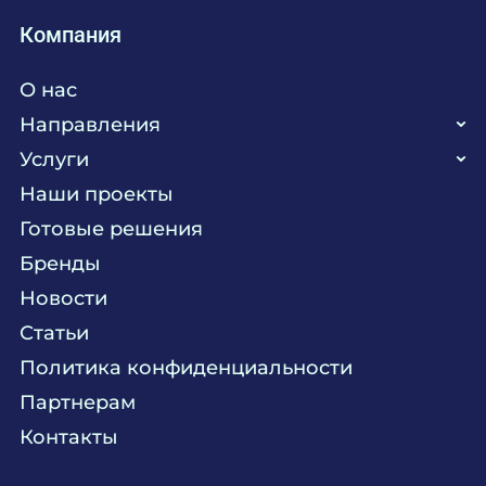
Компания
О нас
Направления
Услуги
Кухня
Наши проекты
Прачечная
Поставка аксессуаров и запасных частей
Готовые решения
Текстиль
Сервисное обслуживание
Бренды
Химия
Консалтинг
Новости
Мебель
Технологическое проектирование
Статьи
Комплексное оснащение
Продажа оборудования
Политика конфиденциальности
Монтажные и пусконаладочные работы
Партнерам
Контакты