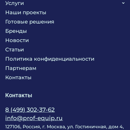
Услуги
Кухня
Наши проекты
Прачечная
Поставка аксессуаров и запасных частей
Готовые решения
Текстиль
Сервисное обслуживание
Бренды
Химия
Консалтинг
Новости
Мебель
Технологическое проектирование
Статьи
Комплексное оснащение
Продажа оборудования
Политика конфиденциальности
Монтажные и пусконаладочные работы
Партнерам
Контакты
Контакты
8 (499) 302-37-62
info@prof-equip.ru
127106, Россия, г. Москва, ул. Гостиничная, дом 4,