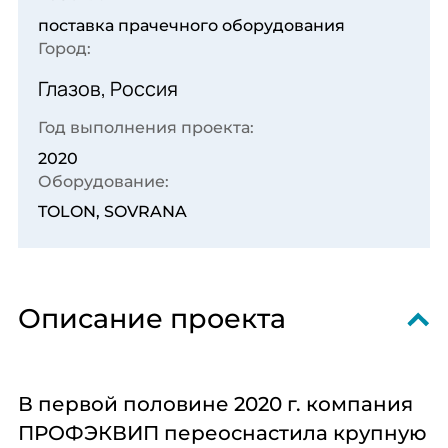
Комплексное
Поставка
Оборудование
поставка прачечного оборудования
оснащение
аксессуаров и
профессиональной
Город:
запасных частей
кухни
Глазов, Россия
Подробнее
Подробнее
Подробнее
Год выполнения проекта:
2020
Оборудование:
TOLON, SOVRANA
Описание проекта
В первой половине 2020 г. компания
ПРОФЭКВИП переоснастила крупную