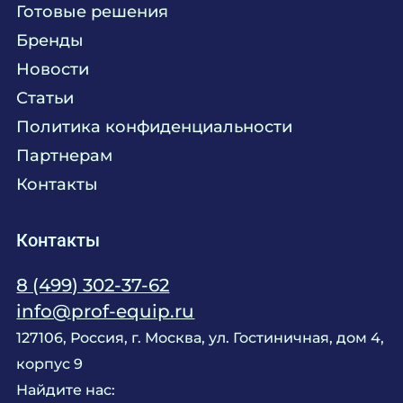
Готовые решения
Текстиль
Сервисное обслуживание
Бренды
Химия
Консалтинг
Новости
Мебель
Технологическое проектирование
Статьи
Комплексное оснащение
Продажа оборудования
Политика конфиденциальности
Монтажные и пусконаладочные работы
Партнерам
Контакты
Контакты
8 (499) 302-37-62
info@prof-equip.ru
127106, Россия, г. Москва, ул. Гостиничная, дом 4,
корпус 9
Найдите нас: