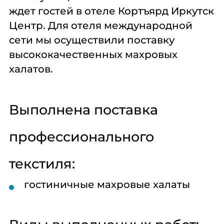
Комплексное
Поставка
Оборудование
ждет гостей в отеле Кортъярд Иркутск
оснащение
аксессуаров и
профессиональной
Центр. Для отеля международной
запасных частей
кухни
сети мы осуществили поставку
высококачественных махровых
Подробнее
Подробнее
Подробнее
халатов.
Выполнена поставка
профессионального
текстиля:
гостиничные махровые халаты