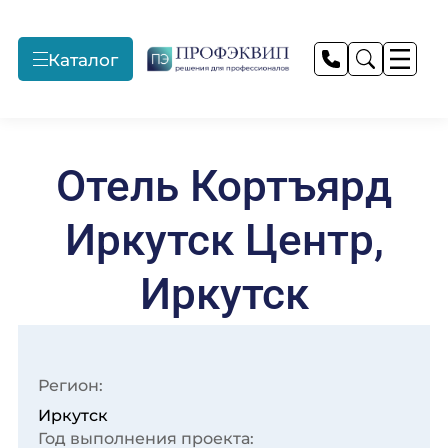
Каталог
Профессиональные
Монтажные и
Прачечное
прачечные
пусконаладочные
оборудование
Отель Кортъярд
работы
Иркутск Центр,
Подробнее
Подробнее
Подробнее
Иркутск
Текстиль для отелей
Продажа
Профессиональный
оборудования
текстиль
Регион:
Подробнее
Подробнее
Подробнее
Иркутск
Год выполнения проекта:
Предприятия
Технологическое
Запасные части