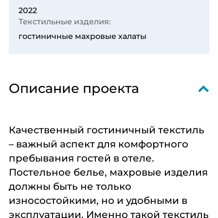
общественного
проектирование
2022
питания
Текстильные изделия:
гостиничные махровые халаты
Подробнее
Подробнее
Подробнее
Профессиональная
Консалтинг
Химия
химия
профессиональная
Описание проекта
Подробнее
Подробнее
Подробнее
Качественный гостиничный текстиль
– важный аспект для комфортного
Мебель
Сервисное
Мебель
пребывания гостей в отеле.
обслуживание
Постельное белье, махровые изделия
должны быть не только
Подробнее
Подробнее
Подробнее
износостойкими, но и удобными в
эксплуатации. Именно такой текстиль