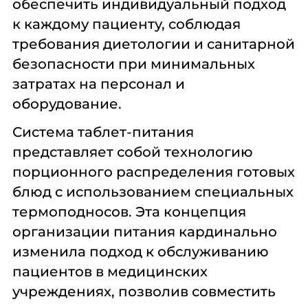
обеспечить индивидуальный подход
общественного
проектирование
к каждому пациенту, соблюдая
питания
требования диетологии и санитарной
безопасности при минимальных
Подробнее
Подробнее
Подробнее
затратах на персонал и
Профессиональная
Консалтинг
Химия
оборудование.
химия
профессиональная
Система таблет-питания
представляет собой технологию
порционного распределения готовых
Подробнее
Подробнее
Подробнее
блюд с использованием специальных
Мебель
Сервисное
Мебель
термоподносов. Эта концепция
обслуживание
организации питания кардинально
изменила подход к обслуживанию
пациентов в медицинских
Подробнее
Подробнее
Подробнее
учреждениях, позволив совместить