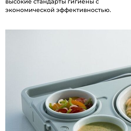
высокие стандарты гигиены с
Комплексное
Поставка
Оборудование
экономической эффективностью.
оснащение
аксессуаров и
профессиональной
запасных частей
кухни
Подробнее
Подробнее
Подробнее