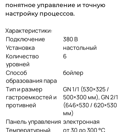
понятное управление и точную
настройку процессов.
Характеристики:
Подключение
380 В
Установка
настольный
Количество
6
уровней
Способ
бойлер
образования пара
Тип и размер
GN 1/1 (530×325 /
гастроемкостей и
500×300 мм), GN 2/1
противней
(646×530 / 620×530
мм)
Панель управления
электронная
Температурный
от 30 до 300 °С