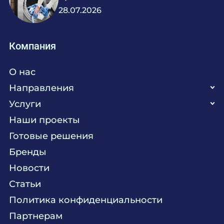
28.07.2026
Компания
О нас
Направления
Услуги
Кухня
Наши проекты
Прачечная
Поставка аксессуаров и запасных частей
Готовые решения
Текстиль
Сервисное обслуживание
Бренды
Химия
Консалтинг
Новости
Мебель
Технологическое проектирование
Статьи
Комплексное оснащение
Продажа оборудования
Политика конфиденциальности
Монтажные и пусконаладочные работы
Партнерам