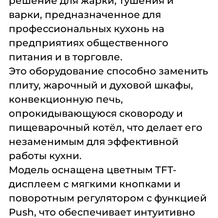
решение для жарки, тушения и
Комплексное
Поставка
Оборудование
варки, предназначенное для
оснащение
аксессуаров и
профессиональной
профессиональных кухонь на
запасных частей
кухни
предприятиях общественного
Подробнее
Подробнее
Подробнее
питания и в торговле.
Это оборудование способно заменить
плиту, жарочный и духовой шкафы,
конвекционную печь,
опрокидывающуюся сковороду и
пищеварочный котёл, что делает его
незаменимым для эффективной
работы кухни.
Модель оснащена цветным TFT-
дисплеем с мягкими кнопками и
поворотным регулятором с функцией
Push, что обеспечивает интуитивно