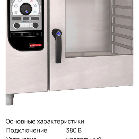
общественного
проектирование
питания
Подробнее
Подробнее
Подробнее
Профессиональная
Консалтинг
Химия
химия
профессиональная
Подробнее
Подробнее
Подробнее
Мебель
Сервисное
Мебель
обслуживание
Основные характеристики
Подробнее
Подробнее
Подробнее
Подключение
380 В