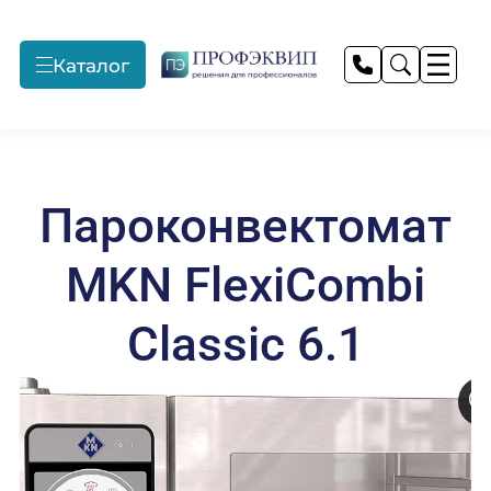
Каталог
Профессиональные
Монтажные и
Прачечное
прачечные
пусконаладочные
оборудование
работы
Пароконвектомат
Подробнее
Подробнее
Подробнее
MKN FlexiCombi
Текстиль для отелей
Продажа
Профессиональный
Classic 6.1
оборудования
текстиль
Подробнее
Подробнее
Подробнее
Предприятия
Технологическое
Запасные части