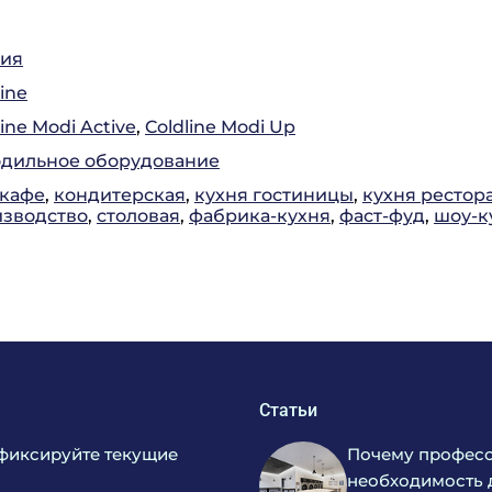
лия
line
line Modi Active
,
Coldline Modi Up
дильное оборудование
кафе
,
кондитерская
,
кухня гостиницы
,
кухня рестор
зводство
,
столовая
,
фабрика-кухня
,
фаст-фуд
,
шоу-к
Статьи
фиксируйте текущие
Почему професс
необходимость 