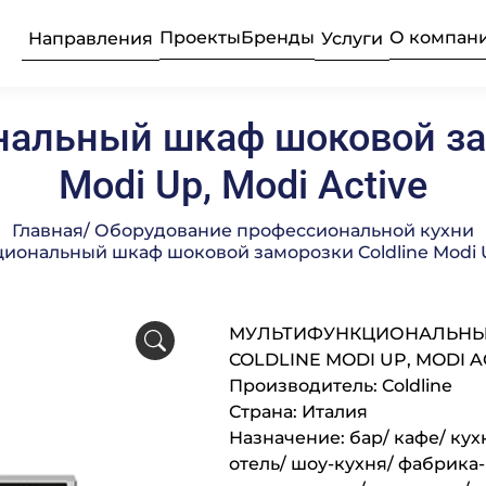
Проекты
Бренды
О компан
Направления
Услуги
альный шкаф шоковой зам
ьные прачечные
усконаладочные
рудование
Текстиль
Продажа 
Професси
Modi Up, Modi Active
Главная
/ Оборудование профессиональной кухни
Подробнее
Подробнее
Подробнее
иональный шкаф шоковой заморозки Coldline Modi U
бщественного
ое
Професси
Консалти
Химия пр
е
МУЛЬТИФУНКЦИОНАЛЬНЫ
COLDLINE MODI UP, MODI A
Подробнее
Подробнее
Подробнее
луживание
Комплек
Поставка
Оборудо
Производитель: Coldline
частей
професси
Страна: Италия
Назначение: бар/ кафе/ кух
отель/ шоу-кухня/ фабрика
Подробнее
Подробнее
Подробнее