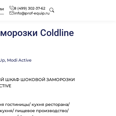
8 (499) 302-37-62
ии
info@prof-equip.ru
орозки Coldline
 для отелей
оборудования
ональный текстиль
p, Modi Active
ональная химия
нг
офессиональная
Й ШКАФ ШОКОВОЙ ЗАМОРОЗКИ
CTIVE
сное оснащение
 аксессуаров и запасных
вание
ональной кухни
ня гостиницы/ кухня ресторана/
-кухня/ пищевое производство/