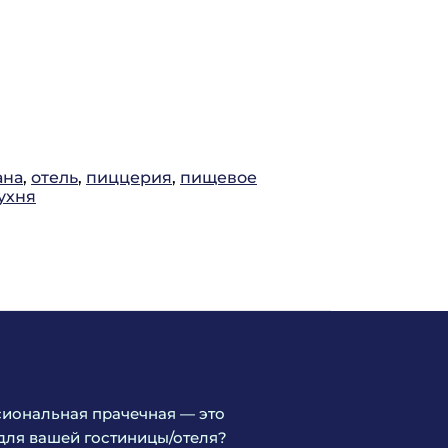
ана
,
отель
,
пиццерия
,
пищевое
ухня
иональная прачечная — это
для вашей гостиницы/отеля?