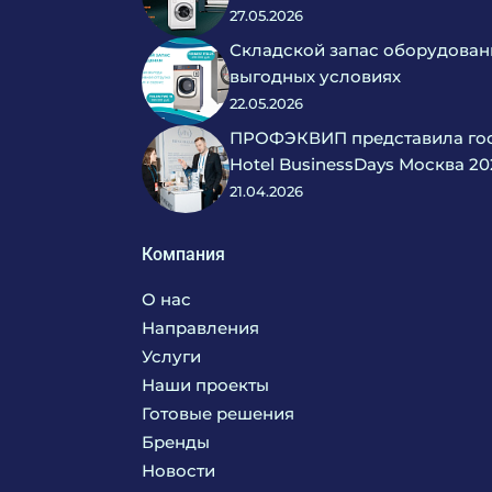
27.05.2026
Складской запас оборудован
выгодных условиях
22.05.2026
ПРОФЭКВИП представила гос
Hotel BusinessDays Москва 20
21.04.2026
Компания
О нас
Направления
Услуги
Кухня
Наши проекты
Прачечная
Поставка аксессуаров и запасных частей
Готовые решения
Текстиль
Сервисное обслуживание
Бренды
Химия
Консалтинг
Новости
Мебель
Технологическое проектирование