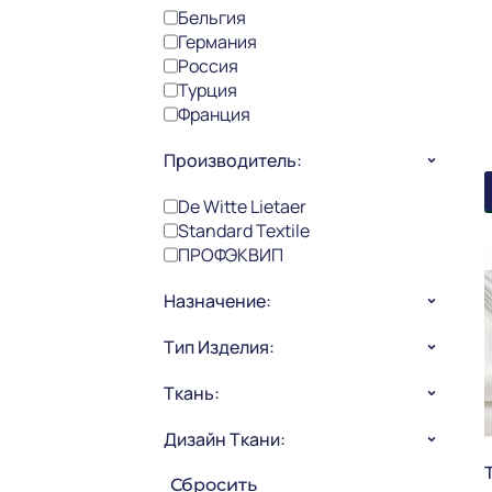
Бельгия
Германия
Россия
Турция
Франция
Производитель:
De Witte Lietaer
Standard Textile
ПРОФЭКВИП
Назначение:
Тип Изделия:
Номерной фонд
Постельное белье
Ткань:
Наволочка
Пододеяльник
Дизайн Ткани:
Бязь
Простыня
Евровал
Гладь
Сбросить
Полисатин