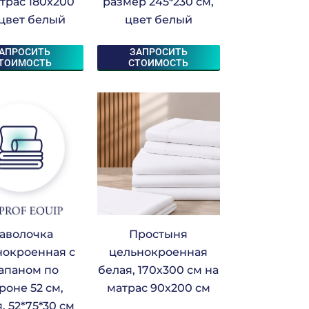
трас 180х200
размер 245*230 см,
 цвет белый
цвет белый
АПРОСИТЬ
ЗАПРОСИТЬ
ТОИМОСТЬ
СТОИМОСТЬ
аволочка
Простыня
нокроенная с
цельнокроенная
апаном по
белая, 170х300 см на
роне 52 см,
матрас 90х200 см
, 52*75*30 см