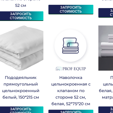
52 см
ЗАПРОСИТЬ
З
СТОИМОСТЬ
ЗАПРОСИТЬ
С
СТОИМОСТЬ
Пододеяльник
Наволочка
П
прямоугольный
цельнокроенная с
цел
цельнокроенный
клапаном по
белая,
белый, 150*215 см
стороне 52 см,
матр
белая, 52*75*20 см
ЗАПРОСИТЬ
З
ЗАПРОСИТЬ
СТОИМОСТЬ
С