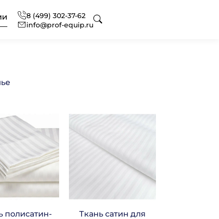
8 (499) 302-37-62
ии
info@prof-equip.ru
 для отелей
оборудования
ональный текстиль
лье
ональная химия
нг
офессиональная
сное оснащение
 аксессуаров и запасных
вание
ональной кухни
ь полисатин-
Ткань сатин для