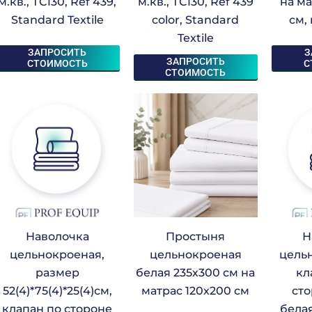
м.кв., ТС130, Ref 439,
м.кв., ТС130, Ref 439
на ма
Standard Textile
color, Standard
см,
Textile
ЗАПРОСИТЬ
З
ЗАПРОСИТЬ
СТОИМОСТЬ
С
СТОИМОСТЬ
Наволочка
Простыня
Н
цельнокроеная,
цельнокроеная
цель
размер
белая 235х300 см на
кл
52(4)*75(4)*25(4)см,
матрас 120х200 см
сто
клапан по стороне
белая