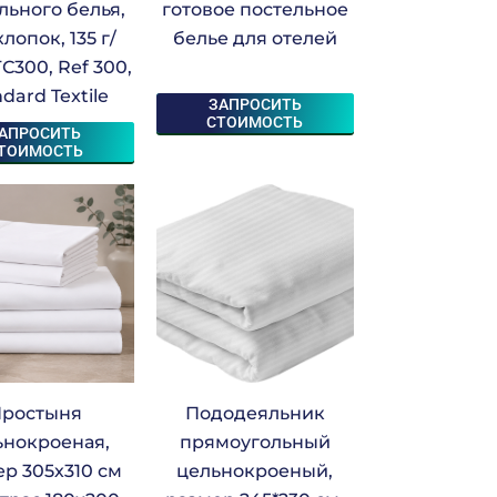
льного белья,
готовое постельное
лопок, 135 г/
белье для отелей
ТС300, Ref 300,
dard Textile
ЗАПРОСИТЬ
СТОИМОСТЬ
АПРОСИТЬ
ТОИМОСТЬ
ростыня
Пододеяльник
ьнокроеная,
прямоугольный
р 305х310 см
цельнокроеный,