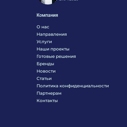
Компания
О нас
Направления
Услуги
Кухня
Наши проекты
Прачечная
Поставка аксессуаров и запасных частей
Готовые решения
Текстиль
Сервисное обслуживание
Бренды
Химия
Консалтинг
Новости
Мебель
Технологическое проектирование
Статьи
Комплексное оснащение
Продажа оборудования
Политика конфиденциальности
Монтажные и пусконаладочные работы
Партнерам
Контакты