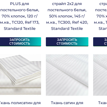
PLUS для
страйп 2х2 для
стр
постельного белья,
постельного белья,
посте
70% хлопок, 120 г/
50% хлопок, 145 г/
70% х
м.кв., ТС120, Ref 173,
м.кв., ТС300, Ref 420,
м.кв., 
Standard Textile
Standard Textile
Stan
ЗАПРОСИТЬ
ЗАПРОСИТЬ
З
СТОИМОСТЬ
СТОИМОСТЬ
С
Ткань полисатин для
Ткань сатин для
Ткан