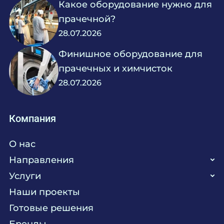
Какое оборудование нужно для
прачечной?
28.07.2026
Финишное оборудование для
прачечных и химчисток
28.07.2026
Компания
О нас
Направления
Услуги
Кухня
Наши проекты
Прачечная
Поставка аксессуаров и запасных частей
Готовые решения
Текстиль
Сервисное обслуживание
Бренды