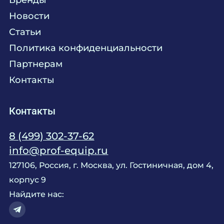
Химия
Консалтинг
Новости
Мебель
Технологическое проектирование
Статьи
Комплексное оснащение
Продажа оборудования
Политика конфиденциальности
Монтажные и пусконаладочные работы
Партнерам
Контакты
Контакты
8 (499) 302-37-62
info@prof-equip.ru
127106, Россия, г. Москва, ул. Гостиничная, дом 4,
корпус 9
Найдите нас: