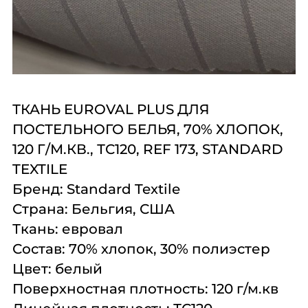
Комплексное
Поставка
Оборудование
оснащение
аксессуаров и
профессиональной
запасных частей
кухни
Подробнее
Подробнее
Подробнее
ТКАНЬ EUROVAL PLUS ДЛЯ
ПОСТЕЛЬНОГО БЕЛЬЯ, 70% ХЛОПОК,
120 Г/М.КВ., ТС120, REF 173, STANDARD
TEXTILE
Бренд:
Standard Textile
Страна:
Бельгия, США
Ткань:
евровал
Состав:
70% хлопок, 30% полиэстер
Цвет:
белый
Поверхностная плотность:
120 г/м.кв