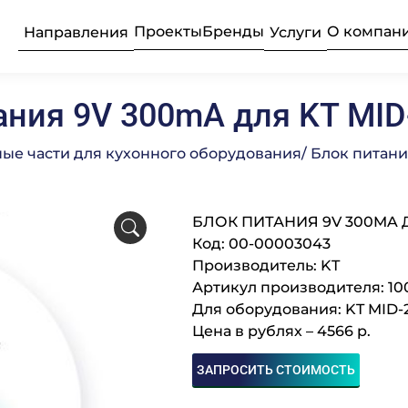
Проекты
Бренды
О компан
Направления
Услуги
ания 9V 300mA для KT MID-
ьные прачечные
усконаладочные
рудование
Текстиль
Продажа 
Професси
ные части для кухонного оборудования
/ Блок питани
Подробнее
Подробнее
Подробнее
БЛОК ПИТАНИЯ 9V 300MA ДЛ
бщественного
ое
Професси
Консалти
Химия пр
е
Код: 00-00003043
Производитель: KT
Артикул производителя: 10
Подробнее
Подробнее
Подробнее
Для оборудования: KT MID-
луживание
Комплек
Поставка
Оборудо
Цена в рублях – 4566 р.
частей
професси
ЗАПРОСИТЬ СТОИМОСТЬ
Подробнее
Подробнее
Подробнее