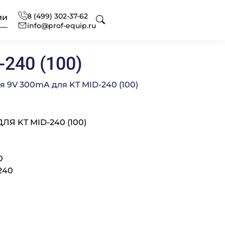
8 (499) 302-37-62
ии
info@prof-equip.ru
240 (100)
 для отелей
оборудования
ональный текстиль
я 9V 300mA для KT MID-240 (100)
Я KT MID-240 (100)
ональная химия
нг
офессиональная
0
240
сное оснащение
 аксессуаров и запасных
вание
ональной кухни