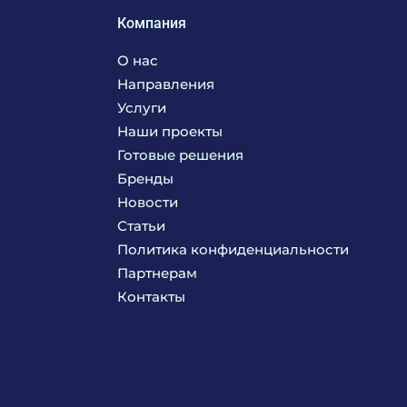
Компания
О нас
Направления
Услуги
Кухня
Наши проекты
Прачечная
Поставка аксессуаров и запасных частей
Готовые решения
Текстиль
Сервисное обслуживание
Бренды
Химия
Консалтинг
Новости
Мебель
Технологическое проектирование
Статьи
Комплексное оснащение
Продажа оборудования
Политика конфиденциальности
Монтажные и пусконаладочные работы
Партнерам
Контакты