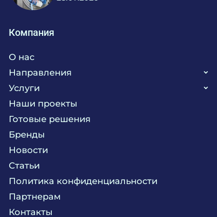
Компания
О нас
Направления
Услуги
Кухня
Наши проекты
Прачечная
Поставка аксессуаров и запасных частей
Готовые решения
Текстиль
Сервисное обслуживание
Бренды
Химия
Консалтинг
Новости
Мебель
Технологическое проектирование
Статьи
Комплексное оснащение
Продажа оборудования
Политика конфиденциальности
Монтажные и пусконаладочные работы
Партнерам
Контакты