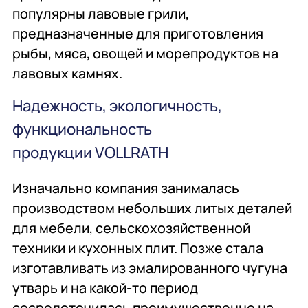
Комплексное
Поставка
Оборудование
популярны лавовые грили,
оснащение
аксессуаров и
профессиональной
предназначенные для приготовления
запасных частей
кухни
рыбы, мяса, овощей и морепродуктов на
лавовых камнях.
Подробнее
Подробнее
Подробнее
Надежность, экологичность,
функциональность
продукции VOLLRATH
Изначально компания занималась
производством небольших литых деталей
для мебели, сельскохозяйственной
техники и кухонных плит. Позже стала
изготавливать из эмалированного чугуна
утварь и на какой-то период
сосредоточилась преимущественно на