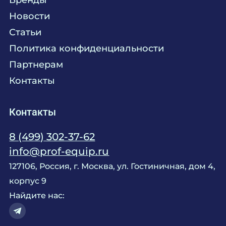
Химия
Консалтинг
Новости
Мебель
Технологическое проектирование
Статьи
Комплексное оснащение
Продажа оборудования
Политика конфиденциальности
Монтажные и пусконаладочные работы
Партнерам
Контакты
Контакты
8 (499) 302-37-62
info@prof-equip.ru
127106, Россия, г. Москва, ул. Гостиничная, дом 4,
корпус 9
Найдите нас: