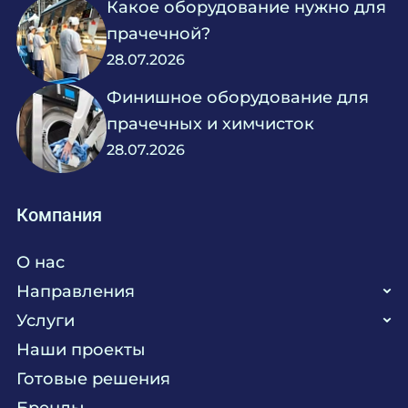
Какое оборудование нужно для
прачечной?
28.07.2026
Финишное оборудование для
прачечных и химчисток
28.07.2026
Компания
О нас
Направления
Услуги
Кухня
Наши проекты
Прачечная
Поставка аксессуаров и запасных частей
Готовые решения
Текстиль
Сервисное обслуживание
Бренды