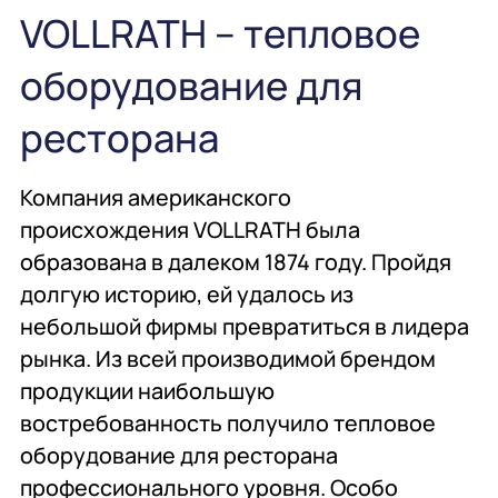
общественного
проектирование
VOLLRATH – тепловое
питания
оборудование для
Подробнее
Подробнее
Подробнее
ресторана
Профессиональная
Консалтинг
Химия
химия
профессиональная
Компания американского
происхождения VOLLRATH была
образована в далеком 1874 году. Пройдя
Подробнее
Подробнее
Подробнее
долгую историю, ей удалось из
небольшой фирмы превратиться в лидера
Мебель
Сервисное
Мебель
рынка. Из всей производимой брендом
обслуживание
продукции наибольшую
востребованность получило тепловое
оборудование для ресторана
Подробнее
Подробнее
Подробнее
профессионального уровня. Особо