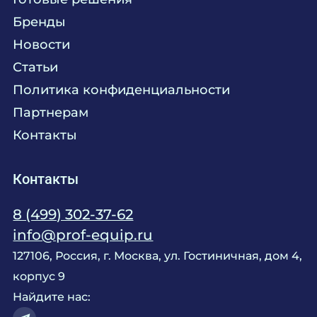
Текстиль
Сервисное обслуживание
Бренды
Химия
Консалтинг
Новости
Мебель
Технологическое проектирование
Статьи
Комплексное оснащение
Продажа оборудования
Политика конфиденциальности
Монтажные и пусконаладочные работы
Партнерам
Контакты
Контакты
8 (499) 302-37-62
info@prof-equip.ru
127106, Россия, г. Москва, ул. Гостиничная, дом 4,
корпус 9
Найдите нас: