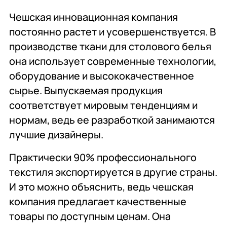
Комплексное
Поставка
Оборудование
Чешская инновационная компания
оснащение
аксессуаров и
профессиональной
запасных частей
кухни
постоянно растет и усовершенствуется. В
производстве ткани для столового белья
Подробнее
Подробнее
Подробнее
она использует современные технологии,
оборудование и высококачественное
сырье. Выпускаемая продукция
соответствует мировым тенденциям и
нормам, ведь ее разработкой занимаются
лучшие дизайнеры.
Практически 90% профессионального
текстиля экспортируется в другие страны.
И это можно объяснить, ведь чешская
компания предлагает качественные
товары по доступным ценам. Она