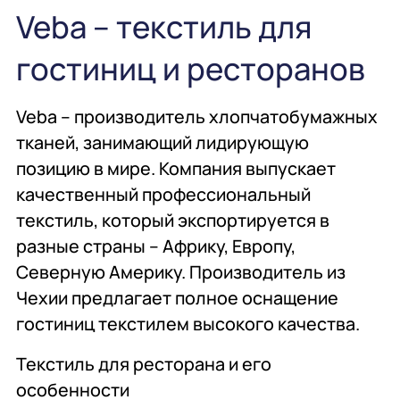
общественного
проектирование
Veba – текстиль для
питания
гостиниц и ресторанов
Подробнее
Подробнее
Подробнее
Veba – производитель хлопчатобумажных
Профессиональная
Консалтинг
Химия
тканей, занимающий лидирующую
химия
профессиональная
позицию в мире. Компания выпускает
качественный профессиональный
текстиль, который экспортируется в
Подробнее
Подробнее
Подробнее
разные страны – Африку, Европу,
Северную Америку. Производитель из
Мебель
Сервисное
Мебель
обслуживание
Чехии предлагает полное оснащение
гостиниц текстилем высокого качества.
Текстиль для ресторана и его
Подробнее
Подробнее
Подробнее
особенности