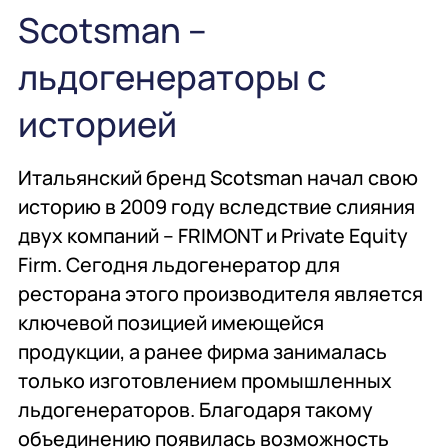
общественного
проектирование
Scotsman –
питания
льдогенераторы с
Подробнее
Подробнее
Подробнее
историей
Профессиональная
Консалтинг
Химия
химия
профессиональная
Итальянский бренд Scotsman начал свою
историю в 2009 году вследствие слияния
двух компаний – FRIMONT и Private Equity
Подробнее
Подробнее
Подробнее
Firm. Сегодня льдогенератор для
ресторана этого производителя является
Мебель
Сервисное
Мебель
ключевой позицией имеющейся
обслуживание
продукции, а ранее фирма занималась
только изготовлением промышленных
льдогенераторов. Благодаря такому
Подробнее
Подробнее
Подробнее
объединению появилась возможность