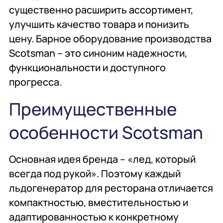
Комплексное
Поставка
Оборудование
существенно расширить ассортимент,
оснащение
аксессуаров и
профессиональной
улучшить качество товара и понизить
запасных частей
кухни
цену. Барное оборудование производства
Scotsman – это синоним надежности,
Подробнее
Подробнее
Подробнее
функциональности и доступного
прогресса.
Преимущественные
особенности Scotsman
Основная идея бренда – «лед, который
всегда под рукой». Поэтому каждый
льдогенератор для ресторана отличается
компактностью, вместительностью и
адаптированностью к конкретному