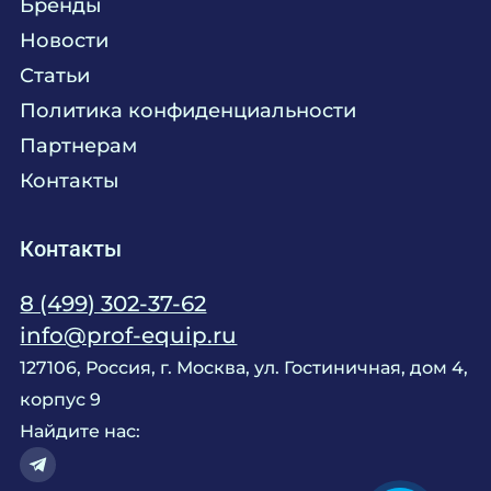
Бренды
Химия
Консалтинг
Новости
Мебель
Технологическое проектирование
Статьи
Комплексное оснащение
Продажа оборудования
Политика конфиденциальности
Монтажные и пусконаладочные работы
Партнерам
Контакты
Контакты
8 (499) 302-37-62
info@prof-equip.ru
127106, Россия, г. Москва, ул. Гостиничная, дом 4,
корпус 9
Найдите нас: