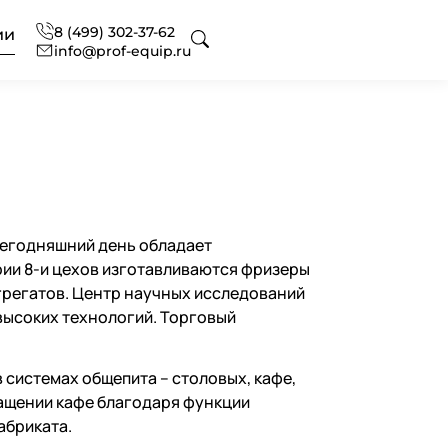
8 (499) 302-37-62
ии
info@prof-equip.ru
 для отелей
оборудования
ональный текстиль
сегодняшний день обладает
ональная химия
нг
офессиональная
ии 8-и цехов изготавливаются фризеры
грегатов. Центр научных исследований
высоких технологий. Торговый
сное оснащение
 аксессуаров и запасных
вание
ональной кухни
системах общепита – столовых, кафе,
ащении кафе благодаря функции
абриката.