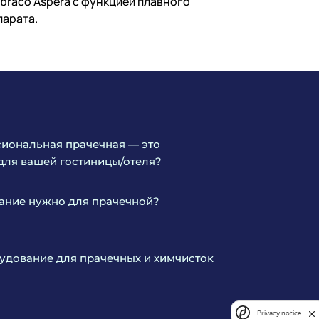
braco Aspera с функцией плавного
парата.
иональная прачечная — это
для вашей гостиницы/отеля?
ание нужно для прачечной?
дование для прачечных и химчисток
Privacy notice