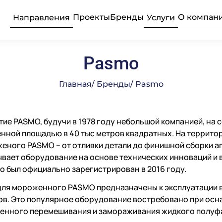
Проекты
Бренды
О компан
Направления
Услуги
Pasmo
ьные прачечные
усконаладочные
рудование
Текстиль
Продажа 
Професси
Главная
/ Бренды
/ Pasmo
Подробнее
Подробнее
Подробнее
ие PASMO, будучи в 1978 году небольшой компанией, на 
бщественного
ое
Професси
Консалти
Химия пр
е
ной площадью в 40 тыс метров квадратных. На территор
еного PASMO – от отливки детали до финишной сборки а
вает оборудование на основе технических инноваций и 
Подробнее
Подробнее
Подробнее
o был официально зарегистрирован в 2016 году.
луживание
Комплек
Поставка
Оборудо
частей
професси
ля мороженного PASMO предназначены к эксплуатации в 
в. Это популярное оборудование востребовано при осн
енного перемешивания и замораживания жидкого полуф
Подробнее
Подробнее
Подробнее