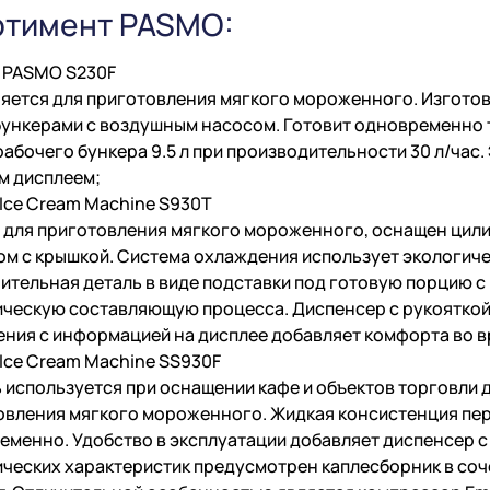
ртимент PASMO:
 PASMO S230F
яется для приготовления мягкого мороженного. Изготов
ункерами с воздушным насосом. Готовит одновременно тр
абочего бункера 9.5 л при производительности 30 л/час
м дисплеем;
Ice Cream Machine S930T
 для приготовления мягкого мороженного, оснащен цил
ом с крышкой. Система охлаждения использует экологиче
ительная деталь в виде подставки под готовую порцию с
ическую составляющую процесса. Диспенсер с рукояткой
ения с информацией на дисплее добавляет комфорта во в
Ice Cream Machine SS930F
 используется при оснащении кафе и объектов торговли 
овления мягкого мороженного. Жидкая консистенция пе
еменно. Удобство в эксплуатации добавляет диспенсер с
ических характеристик предусмотрен каплесборник в соч