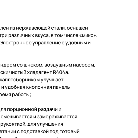
лен из нержавеющей стали, оснащен
и различных вкуса, в том числе «микс».
. Электронное управление с удобным и
индром со шнеком, воздушным насосом,
ски чистый хладагент R404a.
 каплесборником улучшает
 и удобная кнопочная панель
ремя работы;
для порционной раздачи и
ремешивается и замораживается
 рукояткой, для улучшения
етании с подставкой под готовый