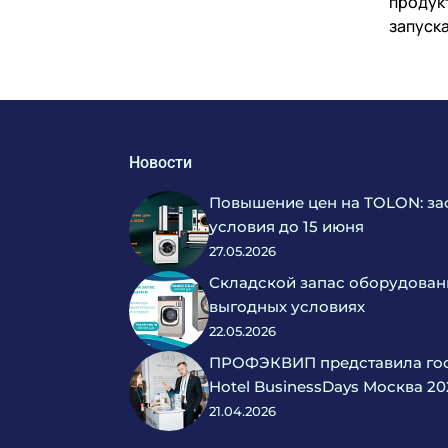
продук
запуск
Новости
Повышение цен на TOLON: за
условия до 15 июня
27.05.2026
Складской запас оборудован
выгодных условиях
22.05.2026
ПРОФЭКВИП представила гос
Hotel BusinessDays Москва 20
21.04.2026