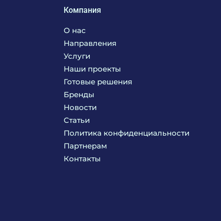
Компания
О нас
Направления
Услуги
Кухня
Наши проекты
Прачечная
Поставка аксессуаров и запасных частей
Готовые решения
Текстиль
Сервисное обслуживание
Бренды
Химия
Консалтинг
Новости
Мебель
Технологическое проектирование
Статьи
Комплексное оснащение
Продажа оборудования
Политика конфиденциальности
Монтажные и пусконаладочные работы
Партнерам
Контакты