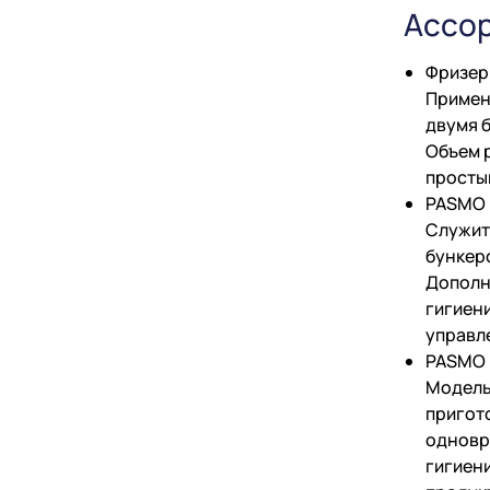
Ассо
Фризер
Примен
двумя б
Объем р
просты
PASMO 
Служит
бункер
Дополн
гигиен
управл
PASMO 
Модель
пригот
одновр
гигиен