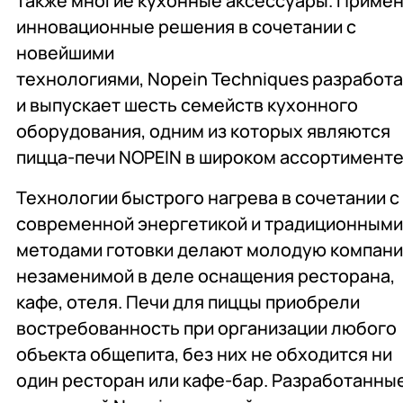
также многие кухонные аксессуары. Приме
Комплексное
Поставка аксессуаров
Оборудование
инновационные решения в сочетании с
оснащение
и запасных частей
профессиональной
новейшими
кухни
технологиями, Nopein Techniques разработ
и выпускает шесть семейств кухонного
Подробнее
Подробнее
Подробнее
оборудования, одним из которых являются
пицца-печи NOPEIN в широком ассортименте
Технологии быстрого нагрева в сочетании с
современной энергетикой и традиционным
методами готовки делают молодую компан
незаменимой в деле оснащения ресторана,
кафе, отеля. Печи для пиццы приобрели
востребованность при организации любого
объекта общепита, без них не обходится ни
один ресторан или кафе-бар. Разработанны