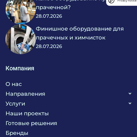
Privacy notice
прачечной?
28.07.2026
Финишное оборудование для
прачечных и химчисток
28.07.2026
Компания
О нас
Направления
Услуги
Кухня
Наши проекты
Прачечная
Поставка аксессуаров и запасных частей
Готовые решения
Текстиль
Сервисное обслуживание
Бренды
Химия
Консалтинг