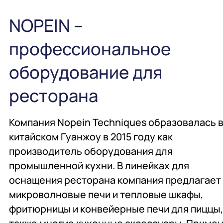
общественного
проектирование
NOPEIN –
питания
профессиональное
Подробнее
Подробнее
Подробнее
оборудование для
Профессиональная
Консалтинг
Химия
химия
профессиональная
ресторана
Компания Nopein Techniques образовалась 
Подробнее
Подробнее
Подробнее
китайском Гуанжоу в 2015 году как
производитель оборудования для
Мебель
Сервисное
Мебель
обслуживание
промышленной кухни. В линейках для
оснащения ресторана компания предлагает
микроволновые печи и тепловые шкафы,
Подробнее
Подробнее
Подробнее
фритюрницы и конвейерные печи для пиццы,