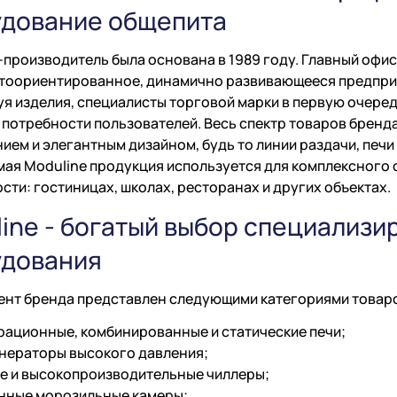
удование общепита
производитель была основана в 1989 году. Главный офис
тоориентированное, динамично развивающееся предприя
я изделия, специалисты торговой марки в первую очере
 потребности пользователей. Весь спектр товаров бре
ием и элегантным дизайном, будь то линии раздачи, печи
ая Moduline продукция используется для комплексного
сти: гостиницах, школах, ресторанах и других объектах.
ine - богатый выбор специализи
удования
ент бренда представлен следующими категориями товар
рационные, комбинированные и статические печи;
нераторы высокого давления;
е и высокопроизводительные чиллеры;
нные морозильные камеры;