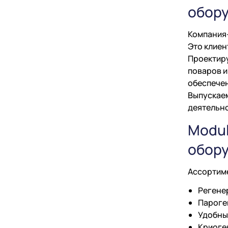
обор
Компания-
Это клиен
Проектиру
поваров и
обеспечен
Выпускаем
деятельно
Modul
обор
Ассортим
Регене
Пароге
Удобны
Криоге