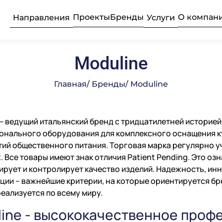
Проекты
Бренды
О компан
Направления
Услуги
Moduline
ьные прачечные
усконаладочные
рудование
Текстиль
Продажа 
Професси
Главная
/ Бренды
/ Moduline
Подробнее
Подробнее
Подробнее
— ведущий итальянский бренд с тридцатилетней историей
бщественного
ое
Професси
Консалти
Химия пр
е
нального оборудования для комплексного оснащения ку
ий общественного питания. Торговая марка регулярно у
. Все товары имеют знак отличия Patient Pending. Это оз
Подробнее
Подробнее
Подробнее
рует и контролирует качество изделий. Надежность, ин
луживание
Комплек
Поставка
Оборудо
ции – важнейшие критерии, на которые ориентируется бр
частей
професси
еализуется по всему миру.
ine - высококачественное проф
Подробнее
Подробнее
Подробнее