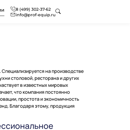
8 (499) 302-37-62
ии
info@prof-equip.ru
 для отелей
оборудования
ональный текстиль
. Специализируется на производстве
ональная химия
нг
офессиональная
хни столовой, ресторана и других
частвует в известных мировых
начает, что компания постоянно
новации, простота и экономичность
сное оснащение
 аксессуаров и запасных
вание
енд. Благодаря этому, продукция
ональной кухни
ессиональное