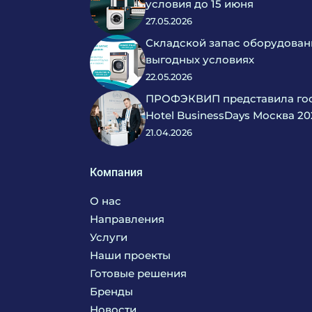
условия до 15 июня
27.05.2026
Складской запас оборудован
выгодных условиях
22.05.2026
ПРОФЭКВИП представила гос
Hotel BusinessDays Москва 20
21.04.2026
Компания
О нас
Направления
Услуги
Кухня
Наши проекты
Прачечная
Поставка аксессуаров и запасных частей
Готовые решения
Текстиль
Сервисное обслуживание
Бренды
Химия
Консалтинг
Новости