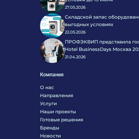
27.05.2026
Складской запас оборудован
выгодных условиях
22.05.2026
ПРОФЭКВИП представила гос
Hotel BusinessDays Москва 20
21.04.2026
Компания
О нас
Направления
Услуги
Кухня
Наши проекты
Прачечная
Поставка аксессуаров и запасных частей
Готовые решения
Текстиль
Сервисное обслуживание
Бренды
Химия
Консалтинг
Новости