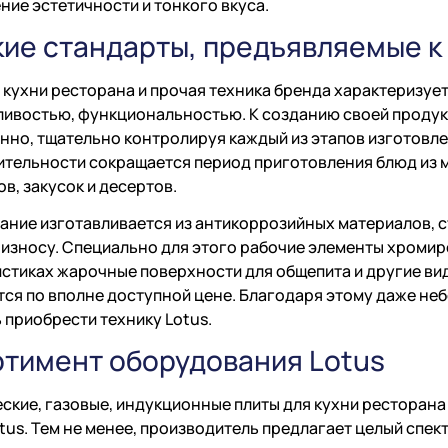
ние эстетичности и тонкого вкуса.
ие стандарты, предъявляемые к
 кухни ресторана и прочая техника бренда характеризу
ивостью, функциональностью. К созданию своей продук
нно, тщательно контролируя каждый из этапов изготовл
тельности сокращается период приготовления блюд из м
ов, закусок и десертов.
ние изготавливается из антикоррозийных материалов, с
износу. Специально для этого рабочие элементы хромир
стиках жарочные поверхности для общепита и другие в
ся по вполне доступной цене. Благодаря этому даже не
 приобрести технику Lotus.
тимент оборудования Lotus
ские, газовые, индукционные плиты для кухни ресторана
tus. Тем не менее, производитель предлагает целый спект