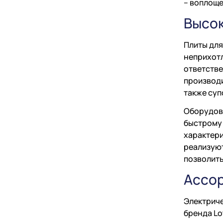
– воплоще
Высок
Плиты для
неприхотл
ответстве
производи
также суп
Оборудова
быстрому 
характери
реализуют
позволить
Ассор
Электриче
бренда Lo