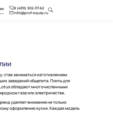
8 (499) 302-37-62
ии
info@prof-equip.ru
 для отелей
оборудования
ональный текстиль
алии
ональная химия
нг
офессиональная
у, став заниматься изготовлением
их заведений общепита. Плиты для
а Lotus обладают многочисленными
сное оснащение
 аксессуаров и запасных
вание
иродном газе или электричестве.
ональной кухни
бренд уделяет внимание не только
ескому оформлению кухни. Каждая модель