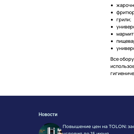
жарочн
фритюр
грили;
универ
мармит
пищева
универ
Все обору
использов
гигиениче
Новости
Повышение цен на TOLON: за
условия до 15 июня