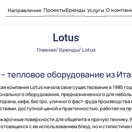
Проекты
Бренды
О компан
Направления
Услуги
Lotus
ьные прачечные
усконаладочные
рудование
Текстиль
Продажа 
Професси
Главная
/ Бренды
/ Lotus
Подробнее
Подробнее
Подробнее
 – тепловое оборудование из Ит
бщественного
ое
Професси
Консалти
Химия пр
е
ая компания Lotus начала свое существование в 1985 год
нального оборудования, предназначенного для небольш
Подробнее
Подробнее
Подробнее
торана, кафе, бистро, уличного фаст-фуда производств
луживание
Комплек
Поставка
Оборудо
твами, доступной ценой и практичностью, работая на пр
частей
професси
жарочные поверхности для общепита и прочую технику, 
готовящихся с ее использованием блюд, но и стилистич
Подробнее
Подробнее
Подробнее