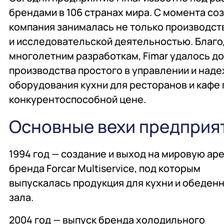
Комплексное оснаще
Поставка аксессуаров 
Оборудование
брендами в 106 странах мира. С момента со
запасных частей
профессиональной ку
компания занималась не только производст
и исследовательской деятельностью. Благ
многолетним разработкам, Fimar удалось д
Подробнее
Подробнее
Подробнее
производства простого в управлении и над
оборудования кухни для ресторанов и кафе 
конкурентоспособной цене.
Основные вехи предприя
1994 год — создание и выход на мировую ар
бренда Forcar Multiservice, под которым
выпускалась продукция для кухни и обеден
зала.
2004 год — выпуск бренда холодильного