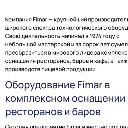
общественного питан
проектирование
Компания Fimar — крупнейший производител
широкого спектра технологического оборуд
Подробнее
Подробнее
Подробнее
Свою деятельность начинал в 1974 году с
Профессиональная хи
Консалтинг
Химия профессиональ
небольшой мастерской и за сорок лет суме
преобразиться в мирового лидера комплек
оснащения ресторанов, баров и кафе, а такж
производств пищевой продукции.
Подробнее
Подробнее
Подробнее
Оборудование Fimar в
Мебель
Сервисное обслужива
Мебель
комплексном оснащении
ресторанов и баров
Подробнее
Подробнее
Подробнее
Сегодня предприятие Fimar известно под р