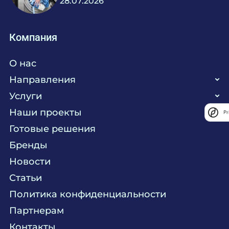
28.07.2026
Компания
О нас
Направления
Услуги
Кухня
Наши проекты
Pr
Прачечная
Поставка аксессуаров и запасных частей
Готовые решения
Текстиль
Сервисное обслуживание
Бренды
Химия
Консалтинг
Новости
Мебель
Технологическое проектирование
Статьи
Комплексное оснащение
Продажа оборудования
Политика конфиденциальности
Монтажные и пусконаладочные работы
Партнерам
Контакты