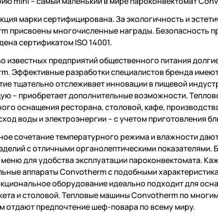
ию mini – самый маленький в мире пароконвектомат Con
кция марки сертифицирована. За экологичность и эстет
rm присвоены многочисленные награды. Безопасность п
ена сертификатом ISO 14001.
о известных предприятий общественного питания долги
m. Эффективные разработки специалистов бренда имеют 
ие тщательно отслеживает инновации в пищевой индуст
ую – приобретает дополнительные возможности. Теплов
ого оснащения ресторана, столовой, кафе, производств
сход воды и электроэнергии – с учетом приготовления б
ное сочетание температурного режима и влажности даю
зделий с отличными органолептическими показателями. 
меню для удобства эксплуатации пароконвектомата. Каж
льные аппараты Convotherm с подобными характеристик
циональное оборудование идеально подходит для оснащ
ета и столовой. Тепловые машины Convotherm по многим
м отдают предпочтение шеф-повара по всему миру.