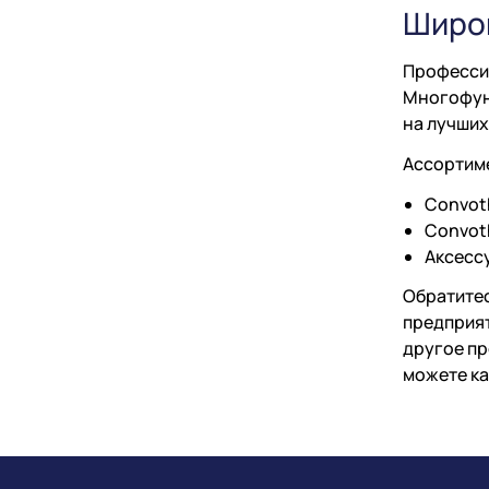
Широк
Профессио
Многофун
на лучших
Ассортим
Convoth
Convoth
Аксесс
Обратитес
предприят
другое пр
можете ка