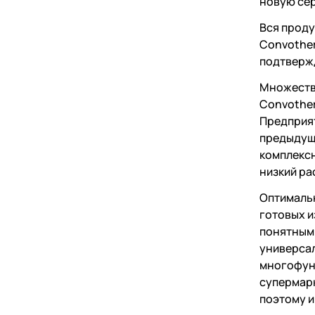
новую сер
Вся проду
Convothe
подтвержд
Множеств
Convother
Предприят
предыдущ
комплексн
низкий ра
Оптималь
готовых и
понятным 
универса
многофунк
супермарк
поэтому и