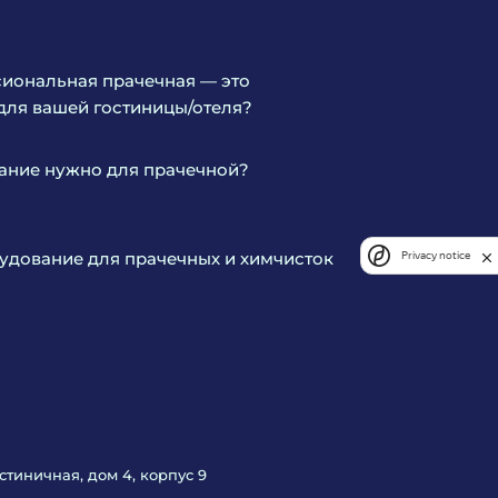
иональная прачечная — это
для вашей гостиницы/отеля?
ание нужно для прачечной?
дование для прачечных и химчисток
Privacy notice
Гостиничная, дом 4, корпус 9