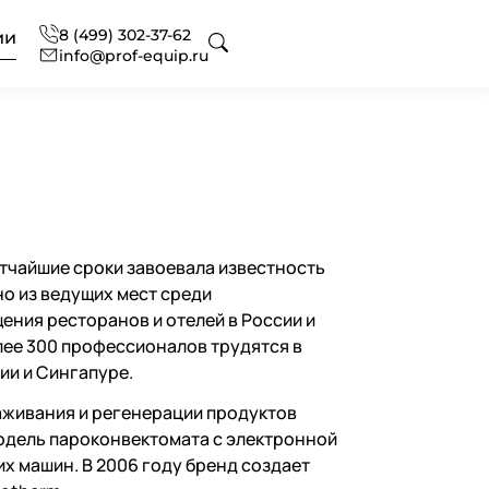
8 (499) 302-37-62
ии
info@prof-equip.ru
 для отелей
оборудования
ональный текстиль
атчайшие сроки завоевала известность
ональная химия
нг
офессиональная
о из ведущих мест среди
ния ресторанов и отелей в России и
лее 300 профессионалов трудятся в
ии и Сингапуре.
сное оснащение
 аксессуаров и запасных
вание
ональной кухни
аживания и регенерации продуктов
модель пароконвектомата с электронной
х машин. В 2006 году бренд создает