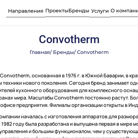
Проекты
Бренды
О компан
Направления
Услуги
Convotherm
ьные прачечные
усконаладочные
рудование
Текстиль
Продажа 
Професси
Главная
/ Бренды
/ Convotherm
Подробнее
Подробнее
Подробнее
Convotherm, основанная в 1976 г. в Южной Баварии, в кр
бщественного
ое
Професси
Консалти
Химия пр
е
 техники нового поколения. Сегодня бренд занимает одн
телей кухонного оборудования для комплексного оснаще
ранах мира. Масштабы Convotherm постоянно растут. Бо
Подробнее
Подробнее
Подробнее
офисе предприятия. Филиалы организации открыты в Инд
луживание
Комплек
Поставка
Оборудо
частей
професси
омпании началась с изготовления аппаратов для размор
В 1982 году была разработана и выпущена первая в мире 
управления и большим функционалом, чем у существующи
Подробнее
Подробнее
Подробнее