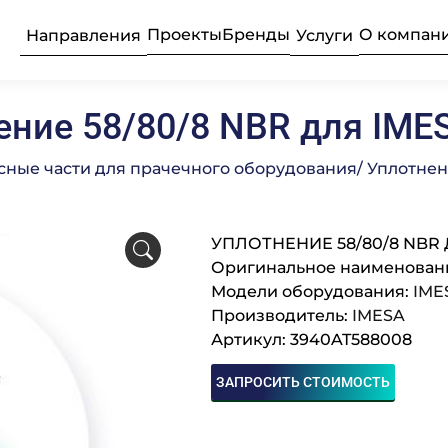
Проекты
Бренды
О компан
Направления
Услуги
ение 58/80/8 NBR для IME
ьные прачечные
усконаладочные
рудование
Текстиль
Продажа 
Професси
асные части для прачечного оборудования
/ Уплотнен
Подробнее
Подробнее
Подробнее
УПЛОТНЕНИЕ 58/80/8 NBR
бщественного
ое
Професси
Консалти
Химия пр
е
Оригинальное наименовани
Модели оборудования:
IME
Производитель:
IMESA
Подробнее
Подробнее
Подробнее
Артикул: 3940AT588008
луживание
Комплек
Поставка
Оборудо
частей
професси
ЗАПРОСИТЬ СТОИМОСТЬ
Подробнее
Подробнее
Подробнее