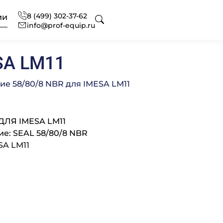
8 (499) 302-37-62
ии
info@prof-equip.ru
SA LM11
 для отелей
оборудования
ональный текстиль
ие 58/80/8 NBR для IMESA LM11
ДЛЯ IMESA LM11
ональная химия
нг
офессиональная
е: SEAL 58/80/8 NBR
SA LM11
сное оснащение
 аксессуаров и запасных
вание
ональной кухни