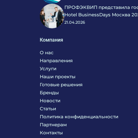
ПРОФЭКВИП представила гос
Hotel BusinessDays Москва 20
21.04.2026
Компания
О нас
Направления
Услуги
Кухня
Наши проекты
Прачечная
Поставка аксессуаров и запасных частей
Готовые решения
Текстиль
Сервисное обслуживание
Бренды
Химия
Консалтинг
Новости
Мебель
Технологическое проектирование
Статьи
Комплексное оснащение
Продажа оборудования
Политика конфиденциальности
Монтажные и пусконаладочные работы
Партнерам
Контакты