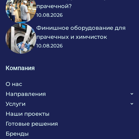
прачечной?
10.08.2026
Финишное оборудование для
прачечных и химчисток
10.08.2026
Компания
О нас
Направления
Услуги
Кухня
Наши проекты
Прачечная
Поставка аксессуаров и запасных частей
Готовые решения
Текстиль
Сервисное обслуживание
Бренды
Химия
Консалтинг