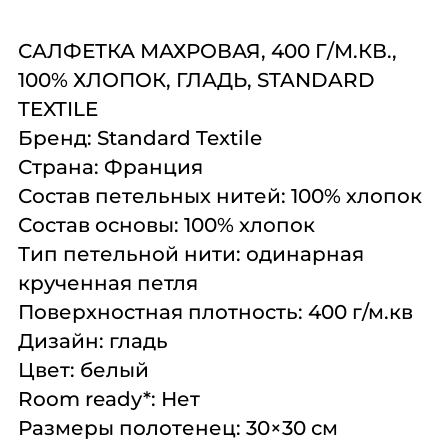
Комплексное
Поставка
Оборудование
оснащение
аксессуаров и
профессиональной
САЛФЕТКА МАХРОВАЯ, 400 Г/М.КВ.,
запасных частей
кухни
100% ХЛОПОК,
ГЛАДЬ
, STANDARD
TEXTILE
Подробнее
Подробнее
Подробнее
Бренд:
Standard Textile
Страна:
Франция
Состав петельных нитей:
100% хлопок
Состав основы:
100% хлопок
Тип петельной нити:
одинарная
крученная петля
Поверхностная плотность:
400 г/м.кв
Дизайн:
гладь
Цвет:
белый
Room
ready
*:
Нет
Размеры полотенец:
30×30 см