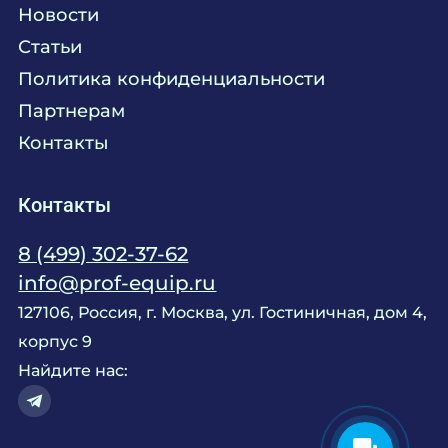
Новости
Мебель
Технологическое проектирование
Статьи
Комплексное оснащение
Продажа оборудования
Политика конфиденциальности
Монтажные и пусконаладочные работы
Партнерам
Контакты
Контакты
8 (499) 302-37-62
info@prof-equip.ru
127106, Россия, г. Москва, ул. Гостиничная, дом 4,
корпус 9
Найдите нас: