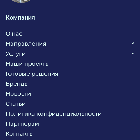
Компания
О нас
Направления
Услуги
Кухня
Наши проекты
Прачечная
Поставка аксессуаров и запасных частей
Готовые решения
Текстиль
Сервисное обслуживание
Бренды
Химия
Консалтинг
Новости
Мебель
Технологическое проектирование
Статьи
Комплексное оснащение
Продажа оборудования
Политика конфиденциальности
Монтажные и пусконаладочные работы
Партнерам
Контакты