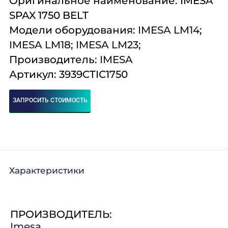
Оригинальное наименование: IMESA
Комплексное
Поставка
Оборудование
SPAX 1750 BELT
оснащение
аксессуаров и
профессиональной
Модели оборудования:
IMESA LM14
;
запасных частей
кухни
IMESA LM18
;
IMESA LM23
;
Подробнее
Подробнее
Подробнее
Производитель:
IMESA
Артикул: 3939CTIC1750
ЗАПРОСИТЬ СТОИМОСТЬ
Характеристики
ПРОИЗВОДИТЕЛЬ:
Imesa