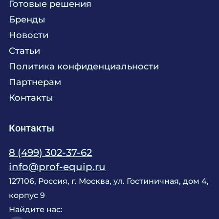
Готовые решения
Текстиль
Сервисное обслуживание
Бренды
Химия
Консалтинг
Новости
Мебель
Технологическое проектирование
Статьи
Комплексное оснащение
Продажа оборудования
Политика конфиденциальности
Монтажные и пусконаладочные работы
Партнерам
Контакты
Контакты
8 (499) 302-37-62
info@prof-equip.ru
127106, Россия, г. Москва, ул. Гостиничная, дом 4,
корпус 9
Найдите нас: