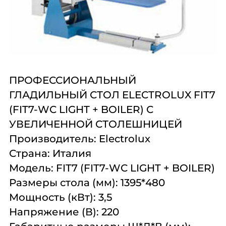
Комплексное
Поставка
Оборудование
оснащение
аксессуаров и
профессиональной
запасных частей
кухни
Подробнее
Подробнее
Подробнее
ПРОФЕССИОНАЛЬНЫЙ
ГЛАДИЛЬНЫЙ СТОЛ ELECTROLUX FIT7
(FIT7-WC LIGHT + BOILER) С
УВЕЛИЧЕННОЙ СТОЛЕШНИЦЕЙ
Производитель: Electrolux
Страна: Италия
Модель: FIT7 (FIT7-WC LIGHT + BOILER)
Размеры стола (мм): 1395*480
Мощность (кВт): 3,5
Напряжение (В): 220