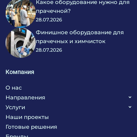
Какое оборудование нужно для
прачечной?
28.07.2026
Финишное оборудование для
прачечных и химчисток
28.07.2026
Компания
О нас
Направления
Услуги
Кухня
Наши проекты
Прачечная
Поставка аксессуаров и запасных частей
Готовые решения
Текстиль
Сервисное обслуживание
Бренды