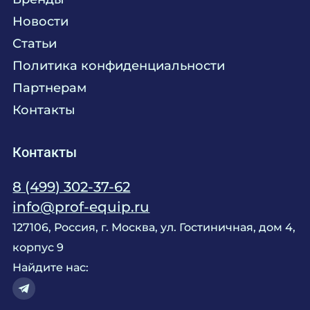
Химия
Консалтинг
Новости
Мебель
Технологическое проектирование
Статьи
Комплексное оснащение
Продажа оборудования
Политика конфиденциальности
Монтажные и пусконаладочные работы
Партнерам
Контакты
Контакты
8 (499) 302-37-62
info@prof-equip.ru
127106, Россия, г. Москва, ул. Гостиничная, дом 4,
корпус 9
Найдите нас: