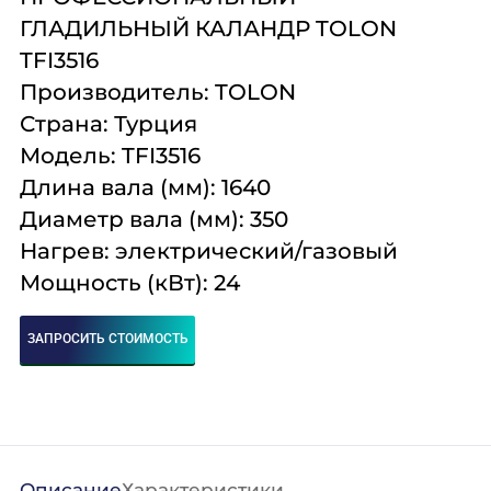
Комплексное
Поставка
Оборудование
ГЛАДИЛЬНЫЙ КАЛАНДР
TOLON
оснащение
аксессуаров и
профессиональной
TFI3516
запасных частей
кухни
Производитель: TOLON
Страна: Турция
Подробнее
Подробнее
Подробнее
Модель: TFI3516
Длина вала (мм): 1640
Диаметр вала (мм): 350
Нагрев: электрический/газовый
Мощность (кВт): 24
ЗАПРОСИТЬ СТОИМОСТЬ
Описание
Характеристики