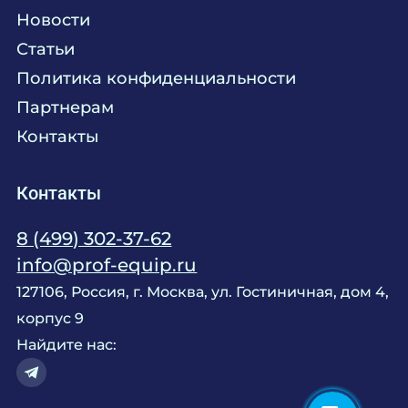
Химия
Консалтинг
Новости
Мебель
Технологическое проектирование
Статьи
Комплексное оснащение
Продажа оборудования
Политика конфиденциальности
Монтажные и пусконаладочные работы
Партнерам
Контакты
Контакты
8 (499) 302-37-62
info@prof-equip.ru
127106, Россия, г. Москва, ул. Гостиничная, дом 4,
корпус 9
Найдите нас: