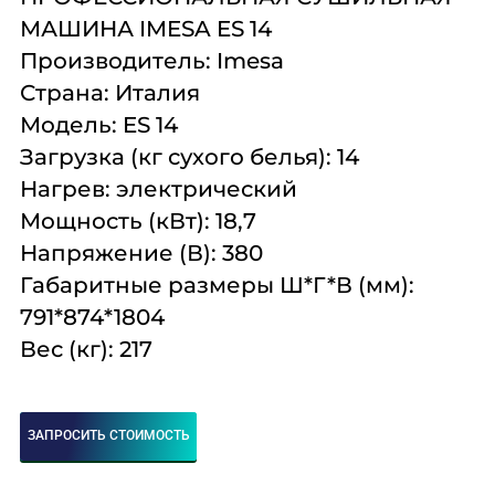
Комплексное
Поставка
Оборудование
МАШИНА IMESA ES 14
оснащение
аксессуаров и
профессиональной
Производитель: Imesa
запасных частей
кухни
Страна: Италия
Модель: ES 14
Подробнее
Подробнее
Подробнее
Загрузка (кг сухого белья): 14
Нагрев: электрический
Мощность (кВт): 18,7
Напряжение (В): 380
Габаритные размеры Ш*Г*В (мм):
791*874*1804
Вес (кг): 217
ЗАПРОСИТЬ СТОИМОСТЬ