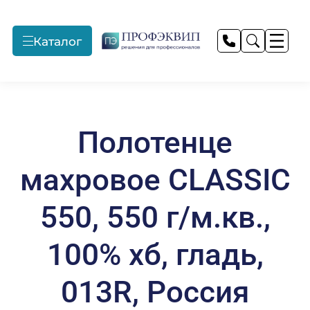
Каталог
Профессиональные
Монтажные и
Прачечное
прачечные
пусконаладочные
оборудование
работы
Полотенце
Подробнее
Подробнее
Подробнее
махровое CLASSIC
Текстиль для отелей
Продажа
Профессиональный
550, 550 г/м.кв.,
оборудования
текстиль
100% хб, гладь,
Подробнее
Подробнее
Подробнее
013R, Россия
Предприятия
Технологическое
Запасные части