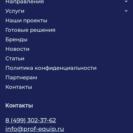
Направления
Услуги
Кухня
Наши проекты
Прачечная
Поставка аксессуаров и запасных частей
Готовые решения
Текстиль
Сервисное обслуживание
Бренды
Химия
Консалтинг
Новости
Мебель
Технологическое проектирование
Статьи
Комплексное оснащение
Продажа оборудования
Политика конфиденциальности
Монтажные и пусконаладочные работы
Партнерам
Контакты
Контакты
8 (499) 302-37-62
info@prof-equip.ru