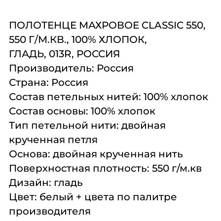
Комплексное
Поставка
Оборудование
оснащение
аксессуаров и
профессиональной
ПОЛОТЕНЦЕ МАХРОВОЕ CLASSIC 550,
запасных частей
кухни
550 Г/М.КВ., 100% ХЛОПОК,
ГЛАДЬ,
013R, РОССИЯ
Подробнее
Подробнее
Подробнее
Производитель:
Россия
Страна:
Россия
Состав петельных нитей:
100% хлопок
Состав основы:
100% хлопок
Тип петельной нити:
двойная
крученная петля
Основа:
двойная крученная нить
Поверхностная плотность:
550 г/м.кв
Дизайн:
гладь
Цвет:
белый + цвета по палитре
производителя