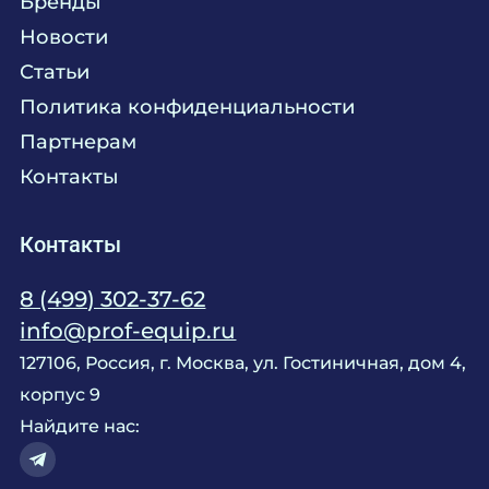
Бренды
Химия
Консалтинг
Новости
Мебель
Технологическое проектирование
Статьи
Комплексное оснащение
Продажа оборудования
Политика конфиденциальности
Монтажные и пусконаладочные работы
Партнерам
Контакты
Контакты
8 (499) 302-37-62
info@prof-equip.ru
127106, Россия, г. Москва, ул. Гостиничная, дом 4,
корпус 9
Найдите нас: