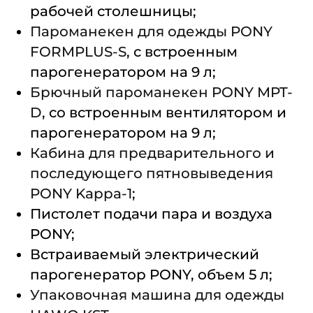
рабочей столешницы;
Пароманекен для одежды PONY
FORMPLUS-S
, с встроенным
парогенератором на 9 л;
Брючный пароманекен PONY MPT-
D
, со встроенным вентилятором и
парогенератором на 9 л;
Кабина для предварительного и
последующего пятновыведения
PONY Kappa-1
;
Пистолет подачи пара и воздуха
PONY;
Встраиваемый электрический
парогенератор PONY, объем 5 л;
Упаковочная машина для одежды