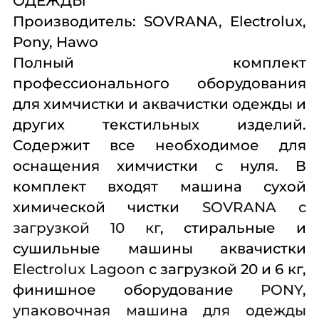
ОДЕЖДЫ
Комплексное
Поставка
Оборудование
Производитель: SOVRANA, Electrolux,
оснащение
аксессуаров и
профессиональной
Pony, Hawo
запасных частей
кухни
Полный комплект
Подробнее
Подробнее
Подробнее
профессионального оборудования
для химчистки и аквачистки одежды и
других текстильных изделий.
Содержит все необходимое для
оснащения химчистки с нуля. В
комплект входят машина сухой
химической чистки
SOVRANA с
загрузкой 10 кг
, стиральные и
сушильные машины аквачистки
Electrolux Lagoon
с загрузкой 20 и 6 кг,
финишное оборудование
PONY
,
упаковочная машина для одежды