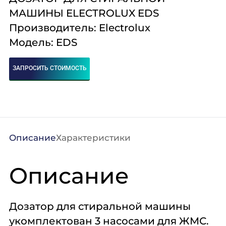
Комплексное
Поставка
Оборудование
МАШИНЫ ELECTROLUX EDS
оснащение
аксессуаров и
профессиональной
Производитель: Electrolux
запасных частей
кухни
Модель: EDS
Подробнее
Подробнее
Подробнее
ЗАПРОСИТЬ СТОИМОСТЬ
Описание
Характеристики
Описание
Дозатор для стиральной машины
укомплектован 3 насосами для ЖМС.