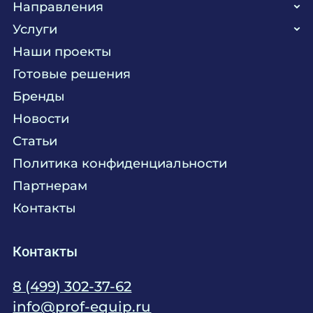
Направления
Услуги
Кухня
Наши проекты
Прачечная
Поставка аксессуаров и запасных частей
Готовые решения
Текстиль
Сервисное обслуживание
Бренды
Химия
Консалтинг
Новости
Мебель
Технологическое проектирование
Статьи
Комплексное оснащение
Продажа оборудования
Политика конфиденциальности
Монтажные и пусконаладочные работы
Партнерам
Контакты
Контакты
8 (499) 302-37-62
info@prof-equip.ru