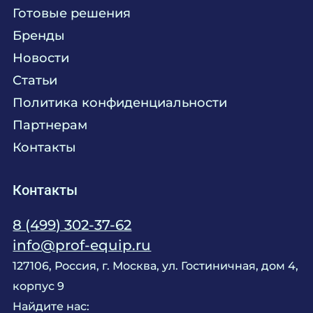
Готовые решения
Текстиль
Сервисное обслуживание
Бренды
Химия
Консалтинг
Новости
Мебель
Технологическое проектирование
Статьи
Комплексное оснащение
Продажа оборудования
Политика конфиденциальности
Монтажные и пусконаладочные работы
Партнерам
Контакты
Контакты
8 (499) 302-37-62
info@prof-equip.ru
127106, Россия, г. Москва, ул. Гостиничная, дом 4,
корпус 9
Найдите нас: