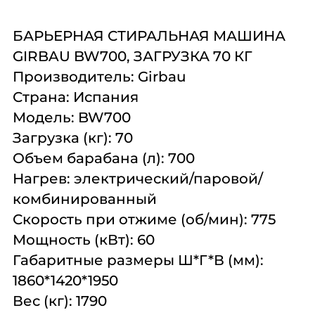
Комплексное
Поставка
Оборудование
оснащение
аксессуаров и
профессиональной
БАРЬЕРНАЯ СТИРАЛЬНАЯ МАШИНА
запасных частей
кухни
GIRBAU BW700, ЗАГРУЗКА 70 КГ
Производитель: Girbau
Подробнее
Подробнее
Подробнее
Страна: Испания
Модель: BW700
Загрузка (кг): 70
Объем барабана (л): 700
Нагрев: электрический/паровой/
комбинированный
Скорость при отжиме (об/мин): 775
Мощность (кВт): 60
Габаритные размеры Ш*Г*В (мм):
1860*1420*1950
Вес (кг): 1790