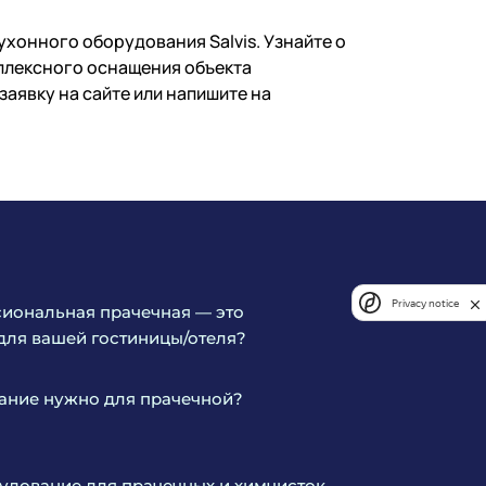
онного оборудования Salvis. Узнайте о
плексного оснащения объекта
аявку на сайте или напишите на
Privacy notice
иональная прачечная — это
для вашей гостиницы/отеля?
ание нужно для прачечной?
дование для прачечных и химчисток