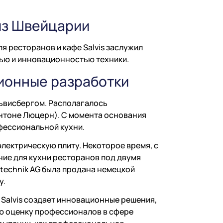
 из Швейцарии
 ресторанов и кафе Salvis заслужил
ью и инновационностью техники.
ционные разработки
львисбергом. Располагалось
антоне Люцерн). С момента основания
фессиональной кухни.
электрическую плиту. Некоторое время, с
ние для кухни ресторанов под двумя
gstechnik AG была продана немецкой
у.
 Salvis создает инновационные решения,
ую оценку профессионалов в сфере