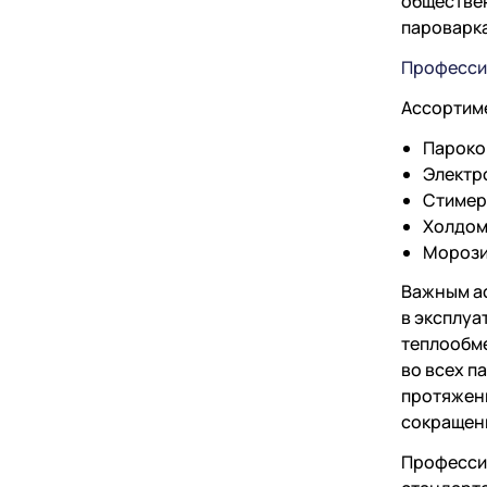
обществен
пароварка
Професси
Ассортиме
Пароко
Электр
Стимер
Холдом
Морози
Важным ас
в эксплуа
теплообме
во всех п
протяжени
сокращен
Профессио