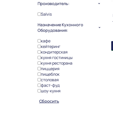
Производитель:
Salvis
Назначение Кухонного
Оборудования:
кафе
кейтеринг
кондитерская
кухня гостиницы
кухня ресторана
пиццерия
пищеблок
столовая
фаст-фуд
шоу-кухня
Сбросить