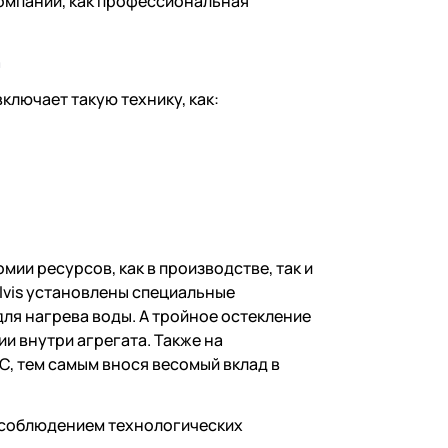
омпании, как профессиональная
а
лючает такую технику, как:
ии ресурсов, как в производстве, так и
alvis установлены специальные
ля нагрева воды. А тройное остекление
и внутри агрегата. Также на
C, тем самым внося весомый вклад в
 соблюдением технологических