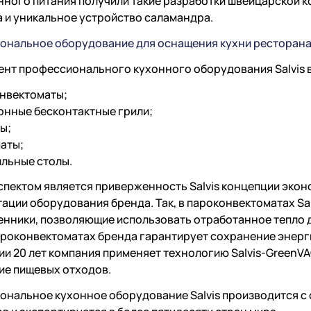
ного питания получили такие разработки швейцарской к
 и уникальное устройство саламандра.
ональное оборудование для оснащения кухни ресторан
нт профессионального кухонного оборудования Salvis вк
нвектоматы;
онные бесконтактные грили;
ы;
аты;
льные столы.
пектом является приверженность Salvis концепции эконом
тации оборудования бренда. Так, в пароконвектоматах S
нники, позволяющие использовать отработанное тепло д
ароконвектоматах бренда гарантирует сохранение энерги
и 20 лет компания применяет технологию Salvis-GreenVA
ие пищевых отходов.
нальное кухонное оборудование Salvis производится с