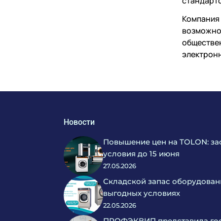
стандарто
Компания 
возможнос
обществен
электрон
Новости
Повышение цен на TOLON: за
условия до 15 июня
27.05.2026
Складской запас оборудован
выгодных условиях
22.05.2026
ПРОФЭКВИП представила гос