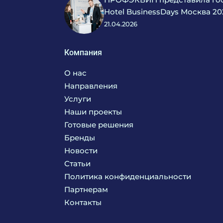
Hotel BusinessDays Москва 20
21.04.2026
Компания
О нас
Направления
Услуги
Кухня
Наши проекты
Прачечная
Поставка аксессуаров и запасных частей
Готовые решения
Текстиль
Сервисное обслуживание
Бренды
Химия
Консалтинг
Новости
Мебель
Технологическое проектирование
Статьи
Комплексное оснащение
Продажа оборудования
Политика конфиденциальности
Монтажные и пусконаладочные работы
Партнерам
Контакты