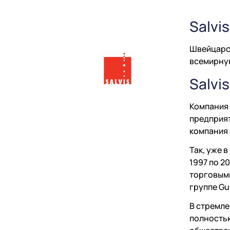
Salvi
Швейцарск
всемирну
Salvi
Компания 
предприят
компания 
Так, уже 
1997 по 2
торговыми
группе Gu
В стремле
полностью