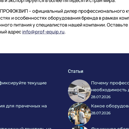
в и экспортируется в более пятидесяти стран мира.
ПРОФЭКВИП – официальный дилер профессионального кух
тях и особенностях оборудования бренда в рамках ком
ного питания у специалистов нашей компании. Оставьте з
ный адрес
info@prof-equip.ru
.
Статьи
фиксируйте текущие
Почему професс
необходимость 
28.07.2026
ия для прачечных на
Какое оборудов
28.07.2026
тиничный текстиль на
Финишное обору