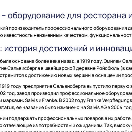
s – оборудование для ресторана
ий производитель профессионального оборудования для
ю известность неизменным качеством, функциональност
s: история достижений и иннова
была основана более века назад, в 1919 году, Эмилем Са
ие Сальвисберга в швейцарской деревне Ройсбюль (в к
стремится к достижению новых вершин в оснащении про
в 1919 году предприятие Сальвисберга выпустило первую 
002 год, завод производил профессиональное оборудова
 марками: Salvis и Franke. В 2002 году Franke Verpflegun
status, ее название было изменено на Salvis AG в 2004 год
нии поддержать профессиональных поваров в их работе,
 отвечающие из потребностям и ожиданиям. Так, высок