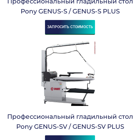
Профессиональный гладильный стол
6
8
Pony GENUS-S / GENUS-S PLUS
10
12
15
ЗАПРОСИТЬ СТОИМОСТЬ
18
24
26
28
30
33
36
42
48
54
60
66
Напряжение, В:
Профессиональный гладильный стол
Pony GENUS-SV / GENUS-SV PLUS
220
220 / 380