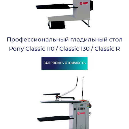
30-40
55
–
Назначение:
Профессиональный гладильный стол
Брюки
Верхняя одежда
Pony Classic 110 / Classic 130 / Classic R
Рубашки
Универсальный
ЗАПРОСИТЬ СТОИМОСТЬ
Глажение:
горячее
холодное
Источник Пара:
Внешний
Встроенный