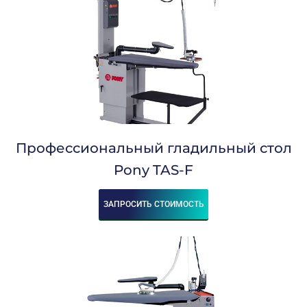
74
82
90
Потребление Пара, Кг/Час:
2-3
3-4
3-5
6-8
Профессиональный гладильный стол
10-15
12-14
Pony TAS-F
12-15
12-16
14-18
ЗАПРОСИТЬ СТОИМОСТЬ
14-25
15-18
15-20
20-25
20-27
25-35
30-35