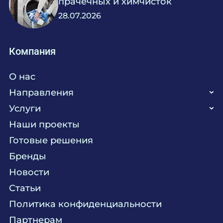
прачечных и химчисток
28.07.2026
Компания
О нас
Направления
Услуги
Кухня
Наши проекты
Прачечная
Поставка аксессуаров и запасных частей
Готовые решения
Текстиль
Сервисное обслуживание
Бренды
Химия
Консалтинг
Новости
Мебель
Технологическое проектирование
Статьи
Комплексное оснащение
Продажа оборудования
Политика конфиденциальности
Монтажные и пусконаладочные работы
Партнерам