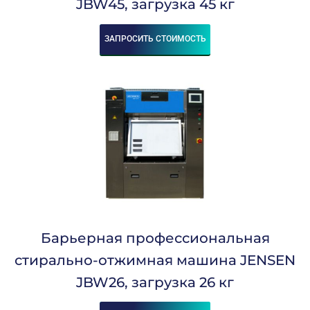
JBW45, загрузка 45 кг
Мелкие изделия
Полотенца
Постельное белье
ЗАПРОСИТЬ СТОИМОСТЬ
Рубашки
Средние изделия
Универсальный
Загрузка, Кг:
15
20
24
25
28
40
45
Барьерная профессиональная
60
70
стирально-отжимная машина JENSEN
80
JBW26, загрузка 26 кг
90
100