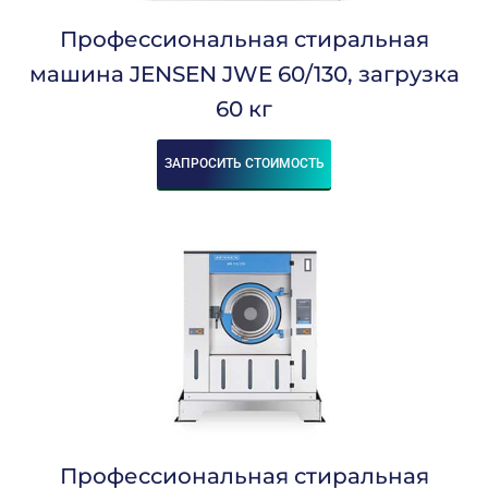
Мощность, Квт:
Профессиональная стиральная
3,3
машина JENSEN JWE 60/130, загрузка
6
60 кг
6,5
7,6
9
ЗАПРОСИТЬ СТОИМОСТЬ
15
16
18
22
24
35
36
42
48
60
Напряжение, В:
Профессиональная стиральная
380