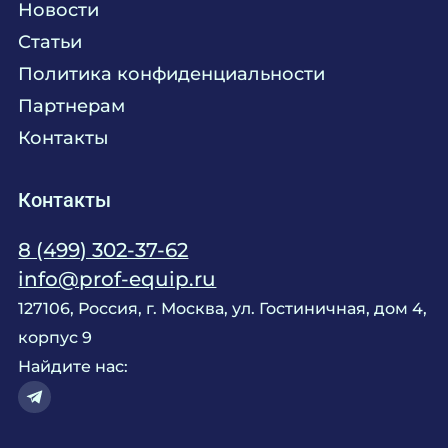
Новости
Мебель
Технологическое проектирование
Статьи
Комплексное оснащение
Продажа оборудования
Политика конфиденциальности
Монтажные и пусконаладочные работы
Партнерам
Контакты
Контакты
8 (499) 302-37-62
info@prof-equip.ru
127106, Россия, г. Москва, ул. Гостиничная, дом 4,
корпус 9
Найдите нас: