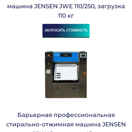
машина JENSEN JWE 110/250, загрузка
Уровень Шума, Дб:
110 кг
66,7
71
ЗАПРОСИТЬ СТОИМОСТЬ
71,5
72
73
74,5
74,7
75
76
77,5
78
80
Назначение:
Барьерная профессиональная
Брюки
стирально-отжимная машина JENSEN
Верхняя одежда
Крупные изделия