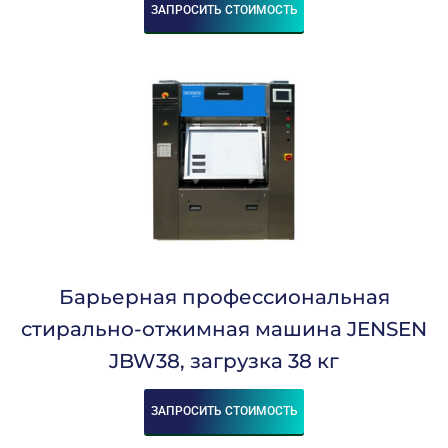
110
ЗАПРОСИТЬ СТОИМОСТЬ
120
140
170
200
230
270
Скорость При Отжиме, Об/Мин:
665
725
775
915
Барьерная профессиональная
920
990
стирально-отжимная машина JENSEN
JBW38, загрузка 38 кг
G-Фактор:
347
ЗАПРОСИТЬ СТОИМОСТЬ
353