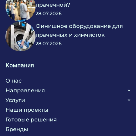
прачечной?
28.07.2026
Финишное оборудование для
прачечных и химчисток
28.07.2026
Компания
О нас
Направления
Услуги
Кухня
Наши проекты
Прачечная
Поставка аксессуаров и запасных частей
Готовые решения
Текстиль
Сервисное обслуживание
Бренды
Химия
Консалтинг