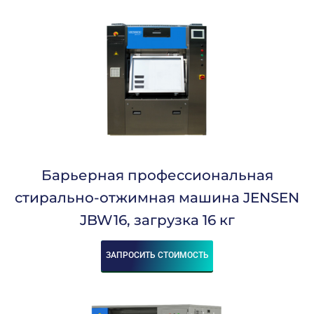
360
361
366
373
375
Система Управления:
Электронное управление – стандартная
комплектация
Аквачистка:
Барьерная профессиональная
стирально-отжимная машина JENSEN
не предусмотрено
JBW16, загрузка 16 кг
Сбросить
ЗАПРОСИТЬ СТОИМОСТЬ