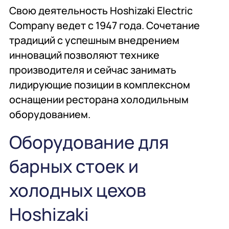
общественного
проектирование
Свою деятельность Hoshizaki Electric
питания
Company ведет с 1947 года. Сочетание
традиций с успешным внедрением
Подробнее
Подробнее
Подробнее
инноваций позволяют технике
производителя и сейчас занимать
Профессиональная
Консалтинг
Химия
лидирующие позиции в комплексном
химия
профессиональная
оснащении ресторана холодильным
оборудованием.
Подробнее
Подробнее
Подробнее
Оборудование для
Мебель
Сервисное
Мебель
барных стоек и
обслуживание
холодных цехов
Hoshizaki
Подробнее
Подробнее
Подробнее