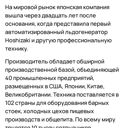
Комплексное
Поставка
Оборудование
На мировой рынок японская компания
оснащение
аксессуаров и
профессиональной
вышла через двадцать лет после
запасных частей
кухни
основания, когда представила первый
автоматизированный льдогенератор
Подробнее
Подробнее
Подробнее
Hoshizaki и другую профессиональную
технику.
Производитель обладает обширной
производственной базой, объединяющей
40 промышленных предприятий,
размещенных в США, Японии, Китае,
Великобритании. Техника поставляется в
102 страны для оборудования барных
стоек, холодных цехов пищевых
производств и общепита. По всему миру
трудятся 10 тысяч сотрудников.