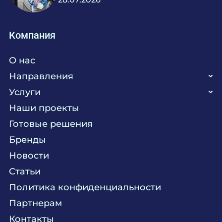
Компания
О нас
Направления
Услуги
Кухня
Наши проекты
Прачечная
Поставка аксессуаров и запасных частей
Готовые решения
Текстиль
Сервисное обслуживание
Бренды
Химия
Консалтинг
Новости
Мебель
Технологическое проектирование
Статьи
Комплексное оснащение
Продажа оборудования
Политика конфиденциальности
Монтажные и пусконаладочные работы
Партнерам
Контакты