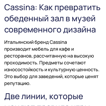
общественного
проектирование
Cassina: Как превратить
питания
обеденный зал в музей
Подробнее
Подробнее
Подробнее
современного дизайна
Профессиональная
Консалтинг
Химия
химия
профессиональная
Итальянский бренд Cassina
производит мебель для кафе и
ресторанов, рассчитанную на высокую
Подробнее
Подробнее
Подробнее
проходимость. Предметы сочетают
износостойкость и культурную ценность.
Мебель
Сервисное
Мебель
Это выбор для заведений, которые ценят
обслуживание
репутацию.
Две линии, которые
Подробнее
Подробнее
Подробнее