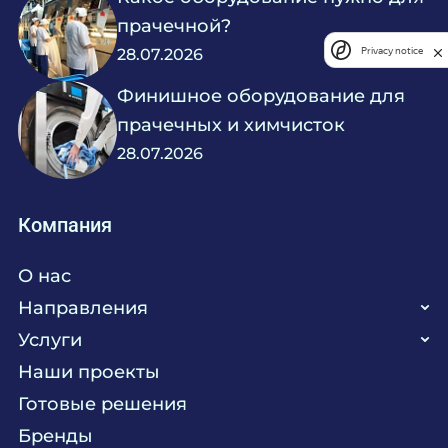
прачечной?
Privacy notice
28.07.2026
Финишное оборудование для
прачечных и химчисток
28.07.2026
Компания
О нас
Направления
Услуги
Кухня
Наши проекты
Прачечная
Поставка аксессуаров и запасных частей
Готовые решения
Текстиль
Сервисное обслуживание
Бренды