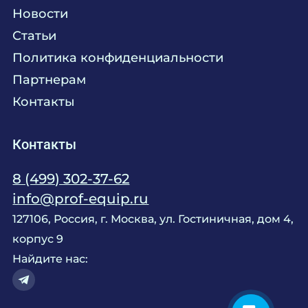
Химия
Консалтинг
Новости
Мебель
Технологическое проектирование
Статьи
Комплексное оснащение
Продажа оборудования
Политика конфиденциальности
Монтажные и пусконаладочные работы
Партнерам
Контакты
Контакты
8 (499) 302-37-62
info@prof-equip.ru
127106, Россия, г. Москва, ул. Гостиничная, дом 4,
корпус 9
Найдите нас: