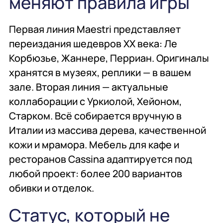
меняют правила игры
Комплексное
Поставка
Оборудование
оснащение
аксессуаров и
профессиональной
Первая линия Maestri представляет
запасных частей
кухни
переиздания шедевров XX века: Ле
Корбюзье, Жаннере, Перриан. Оригиналы
Подробнее
Подробнее
Подробнее
хранятся в музеях, реплики — в вашем
зале. Вторая линия — актуальные
коллаборации с Уркиолой, Хейоном,
Старком. Всё собирается вручную в
Италии из массива дерева, качественной
кожи и мрамора. Мебель для кафе и
ресторанов Cassina адаптируется под
любой проект: более 200 вариантов
обивки и отделок.
Статус, который не