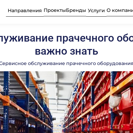
Проекты
Бренды
О компан
Направления
Услуги
луживание прачечного обо
ьные прачечные
усконаладочные
рудование
Текстиль
Продажа 
Професси
важно знать
 Сервисное обслуживание прачечного оборудования:
Подробнее
Подробнее
Подробнее
бщественного
ое
Професси
Консалти
Химия пр
е
Подробнее
Подробнее
Подробнее
луживание
Комплек
Поставка
Оборудо
частей
професси
Подробнее
Подробнее
Подробнее