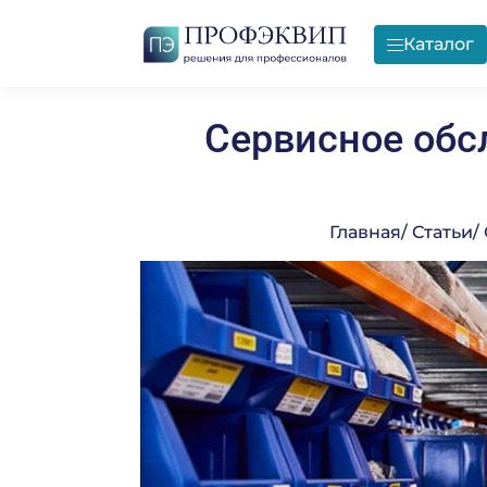
Каталог
Сервисное обс
Профессионал
Монтажные и п
Прачечное обо
работы
Главная
/ Статьи
/
Подробнее
Подробнее
Подробнее
Предприятия о
Технологическ
Запасные части
питания
проектировани
Подробнее
Подробнее
Подробнее
Мебель
Сервисное обс
Мебель
Подробнее
Подробнее
Подробнее