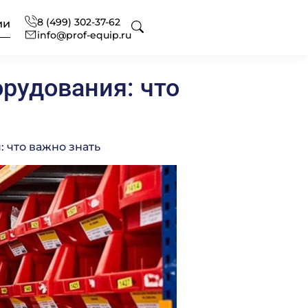
8 (499) 302-37-62
ии
info@prof-equip.ru
рудования: что
 для отелей
оборудования
ональный текстиль
 что важно знать
ональная химия
нг
офессиональная
сное оснащение
 аксессуаров и запасных
вание
ональной кухни