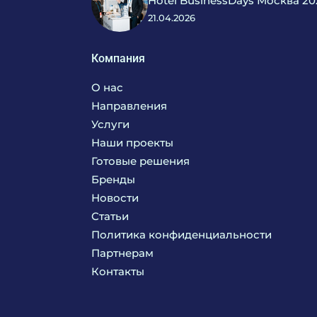
Hotel BusinessDays Москва 20
21.04.2026
Компания
О нас
Направления
Услуги
Кухня
Наши проекты
Прачечная
Поставка аксессуаров и запасных частей
Готовые решения
Текстиль
Сервисное обслуживание
Бренды
Химия
Консалтинг
Новости
Мебель
Технологическое проектирование
Статьи
Комплексное оснащение
Продажа оборудования
Политика конфиденциальности
Монтажные и пусконаладочные работы
Партнерам
Контакты